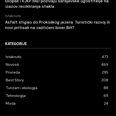
Ekopak i KJKP RAD pozivaju sarajevske ugostitelje na
izazov recikliranja stakla
Istaknuto
Asfalt stigao do Prokoškog jezera: Turistički razvoj ili
novi pritisak na zaštićeni biser BiH?
KATEGORIJE
Istaknuto
473
Novosti
469
Privreda
295
Best Story
208
Turizam i ekologija
88
Tehnologija
69
Moda
24