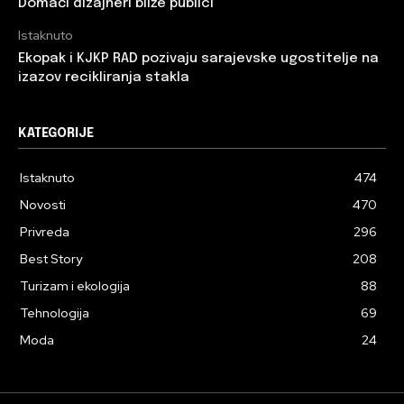
Domaći dizajneri bliže publici
Istaknuto
Ekopak i KJKP RAD pozivaju sarajevske ugostitelje na
izazov recikliranja stakla
KATEGORIJE
Istaknuto
474
Novosti
470
Privreda
296
Best Story
208
Turizam i ekologija
88
Tehnologija
69
Moda
24