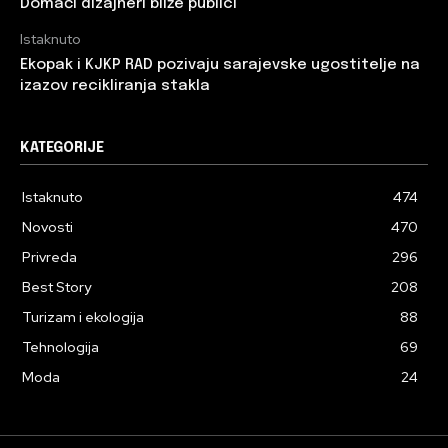
Domaći dizajneri bliže publici
Istaknuto
Ekopak i KJKP RAD pozivaju sarajevske ugostitelje na
izazov recikliranja stakla
KATEGORIJE
Istaknuto
474
Novosti
470
Privreda
296
Best Story
208
Turizam i ekologija
88
Tehnologija
69
Moda
24