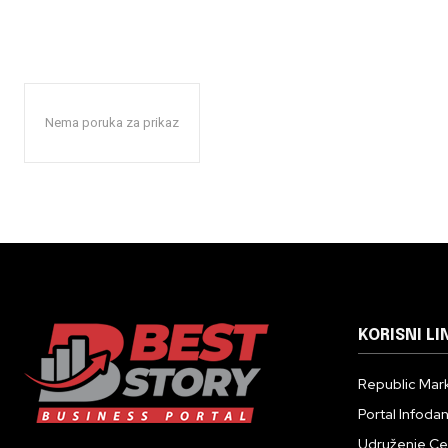
Nema poruka za prikaz
KORISNI LI
Republic Mark
Portal Infoda
Udruženje Cent