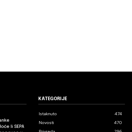
KATEGORIJE
Istaknuto
474
banke
Novosti
470
Hoće li SEPA
Privreda
296