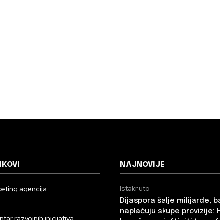
NKOVI
NAJNOVIJE
Istaknuto
eting agencija
Dijaspora šalje milijarde, 
n
naplaćuju skupe provizije: 
ar razvojnih inicijativa