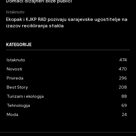
Domaći dizajneri bliže publici
Istaknuto
Ekopak i KJKP RAD pozivaju sarajevske ugostitelje na
izazov recikliranja stakla
KATEGORIJE
Istaknuto
474
Novosti
470
Privreda
296
Best Story
208
Turizam i ekologija
88
Tehnologija
69
Moda
24