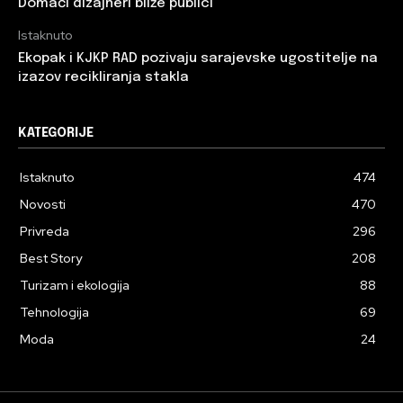
Domaći dizajneri bliže publici
Istaknuto
Ekopak i KJKP RAD pozivaju sarajevske ugostitelje na
izazov recikliranja stakla
KATEGORIJE
Istaknuto
474
Novosti
470
Privreda
296
Best Story
208
Turizam i ekologija
88
Tehnologija
69
Moda
24