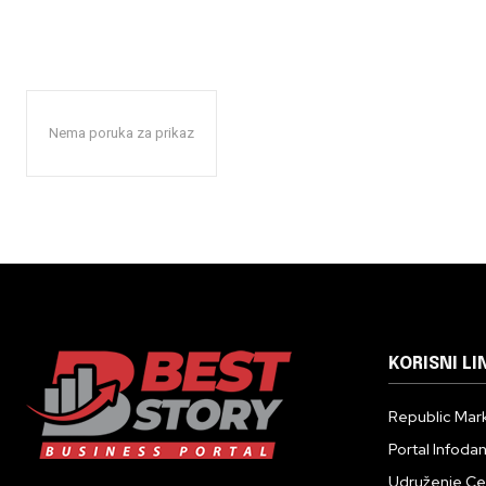
Nema poruka za prikaz
KORISNI LI
Republic Mark
Portal Infoda
Udruženje Cent