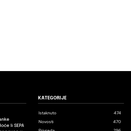
KATEGORIJE
Istaknuto
474
banke
Novosti
470
Hoće li SEPA
Privreda
296