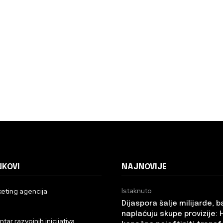
NKOVI
NAJNOVIJE
Istaknuto
eting agencija
Dijaspora šalje milijarde, 
n
naplaćuju skupe provizije: 
ar razvojnih inicijativa