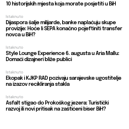
10 historijskih mjesta koja morate posjetiti u BiH
Istaknuto
Dijaspora šalje milijarde, banke naplaćuju skupe
provizije: Hoće li SEPA konačno pojeftiniti transfer
novca u BiH?
Istaknuto
Style Lounge Experience 6. augusta u Aria Mallu:
Domaći dizajneri bliže publici
Istaknuto
Ekopak i KJKP RAD pozivaju sarajevske ugostitelje
na izazov recikliranja stakla
Istaknuto
Asfalt stigao do Prokoškog jezera: Turistički
razvoj ili novi pritisak na zaštićeni biser BiH?