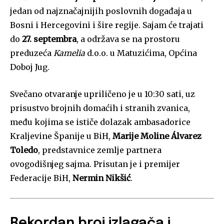
jedan od najznačajnijih poslovnih događaja u
Bosni i Hercegovini i šire regije. Sajam će trajati
do
27. septembra
, a održava se na prostoru
preduzeća
Kamelia
d.o.o. u Matuzićima, Općina
Doboj Jug.
Svečano otvaranje upriličeno je u 10:30 sati, uz
prisustvo brojnih domaćih i stranih zvanica,
među kojima se ističe dolazak ambasadorice
Kraljevine Španije u BiH,
Marije Moline Álvarez
Toledo
, predstavnice zemlje partnera
ovogodišnjeg sajma. Prisutan je i premijer
Federacije BiH,
Nermin Nikšić
.
Rekordan broj izlagača i