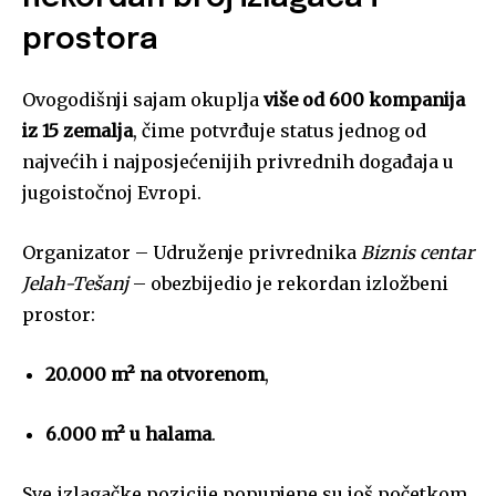
prostora
Ovogodišnji sajam okuplja
više od 600 kompanija
iz 15 zemalja
, čime potvrđuje status jednog od
najvećih i najposjećenijih privrednih događaja u
jugoistočnoj Evropi.
Organizator – Udruženje privrednika
Biznis centar
Jelah-Tešanj
– obezbijedio je rekordan izložbeni
prostor:
20.000 m² na otvorenom
,
6.000 m² u halama
.
Sve izlagačke pozicije popunjene su još početkom