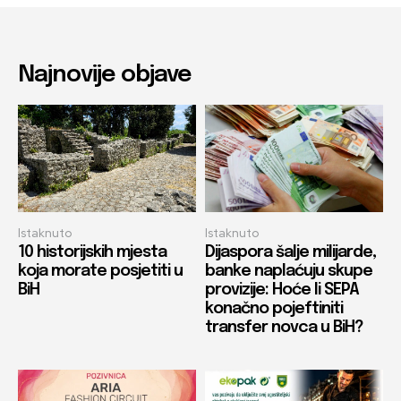
Najnovije objave
Istaknuto
Istaknuto
10 historijskih mjesta
Dijaspora šalje milijarde,
koja morate posjetiti u
banke naplaćuju skupe
BiH
provizije: Hoće li SEPA
konačno pojeftiniti
transfer novca u BiH?