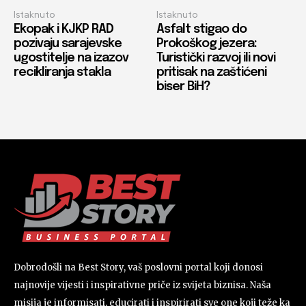
Istaknuto
Istaknuto
Ekopak i KJKP RAD
Asfalt stigao do
pozivaju sarajevske
Prokoškog jezera:
ugostitelje na izazov
Turistički razvoj ili novi
recikliranja stakla
pritisak na zaštićeni
biser BiH?
Dobrodošli na Best Story, vaš poslovni portal koji donosi
najnovije vijesti i inspirativne priče iz svijeta biznisa. Naša
misija je informisati, educirati i inspirirati sve one koji teže ka