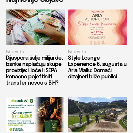
Istaknuto
Istaknuto
Dijaspora šalje milijarde,
Style Lounge
banke naplaćuju skupe
Experience 6. augusta u
provizije: Hoće li SEPA
Aria Mallu: Domaći
konačno pojeftiniti
dizajneri bliže publici
transfer novca u BiH?