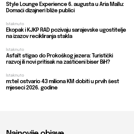
Style Lounge Experience 6. augusta u Aria Mallu:
Domaći dizajneri bliže publici
Istaknuto
Ekopak i KJKP RAD pozivaju sarajevske ugostitelje
na izazov recikliranja stakla
Istaknuto
Asfalt stigao do Prokoškog jezera: Turistički
razvoj ili novi pritisak na zaštićeni biser BiH?
Istaknuto
m:tel ostvario 43 miliona KM dobiti u prvih šest
mjeseci 2026. godine
Najnovije objave