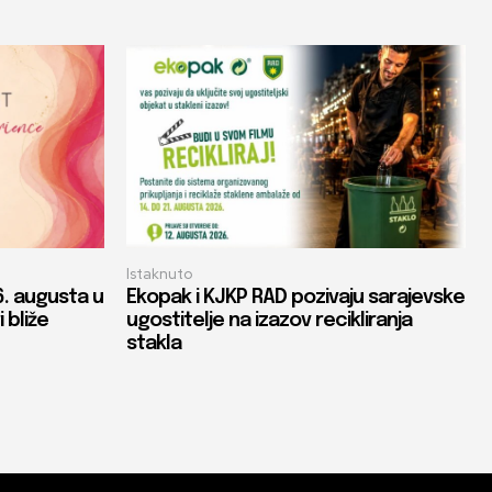
Istaknuto
. augusta u
Ekopak i KJKP RAD pozivaju sarajevske
 bliže
ugostitelje na izazov recikliranja
stakla