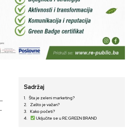
Sadržaj
Šta je zeleni marketing?
 –
Zašto je važan?
–
Kako početi?
Uključite se u RE:GREEN BRAND