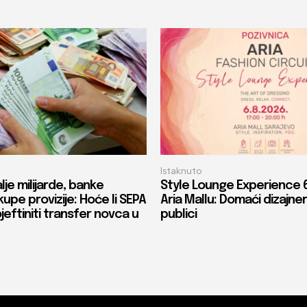
Istaknuto
lje milijarde, banke
Style Lounge Experience 6
upe provizije: Hoće li SEPA
Aria Mallu: Domaći dizajneri
eftiniti transfer novca u
publici