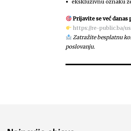
ekskluzivnu oznaku z
Prijavite se već danas
https://re-public.ba/
Zatražite besplatnu kon
poslovanju.