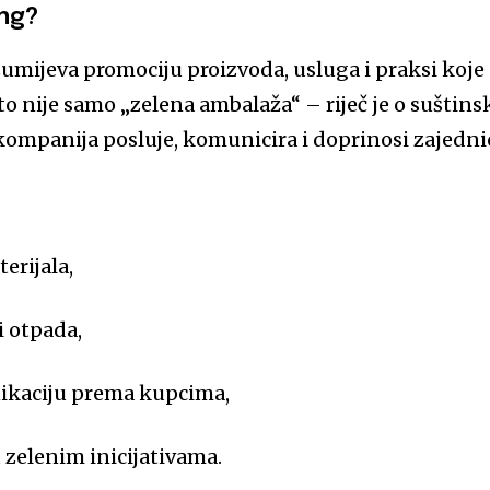
ing?
mijeva promociju proizvoda, usluga i praksi koje
 to nije samo „zelena ambalaža“ – riječ je o suštins
kompanija posluje, komunicira i doprinosi zajednic
erijala,
i otpada,
kaciju prema kupcima,
 zelenim inicijativama.