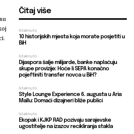
Čitaj više
 su
koj
Istaknuto
10 historijskih mjesta koja morate posjetiti u
i.
BiH
Istaknuto
Dijaspora šalje milijarde, banke naplaćuju
skupe provizije: Hoće li SEPA konačno
pojeftiniti transfer novca u BiH?
Istaknuto
Style Lounge Experience 6. augusta u Aria
Mallu: Domaći dizajneri bliže publici
Istaknuto
Ekopak i KJKP RAD pozivaju sarajevske
ugostitelje na izazov recikliranja stakla