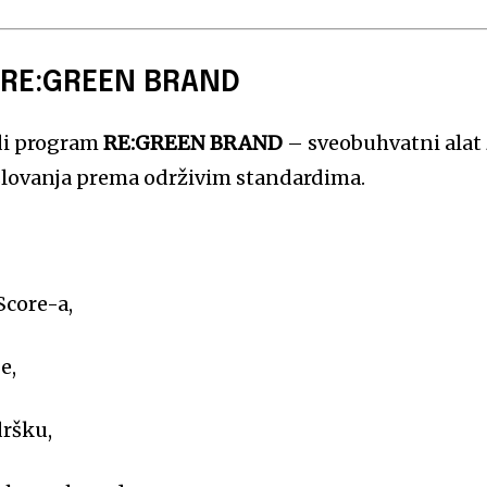
u RE:GREEN BRAND
i program
RE:GREEN BRAND
– sveobuhvatni alat
slovanja prema održivim standardima.
Score-a,
e,
dršku,