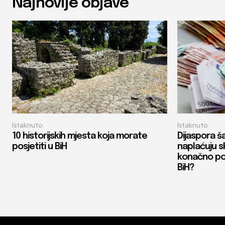
Najnovije objave
Istaknuto
Istaknuto
10 historijskih mjesta koja morate
Dijaspora ša
posjetiti u BiH
naplaćuju sk
konačno poj
BiH?