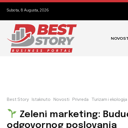
Subota, 8 Augusta, 2026
NOVOST
Best Story
Istaknuto
Novosti
Privreda
Turizam i ekologija
Zeleni marketing: Bud
odgovornog poslovanja