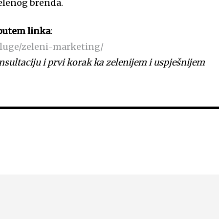
elenog brenda.
 putem linka
:
usluge/zeleni-marketing/
sultaciju i prvi korak ka zelenijem i uspješnijem