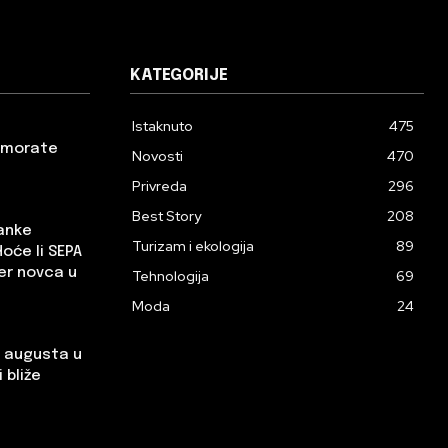
KATEGORIJE
Istaknuto
475
a morate
Novosti
470
Privreda
296
Best Story
208
banke
Turizam i ekologija
89
Hoće li SEPA
er novca u
Tehnologija
69
Moda
24
. augusta u
 bliže