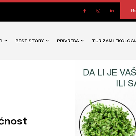
Re
I
BEST STORY
PRIVREDA
TURIZAM I EKOLOGI
ućnost