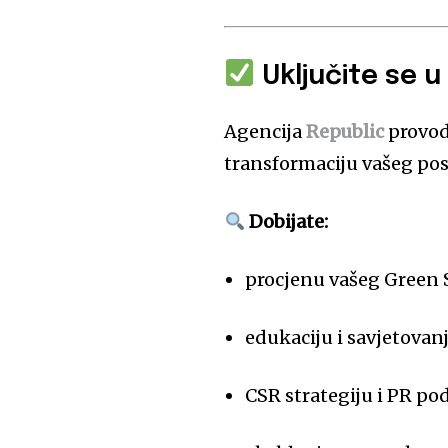
Uključite se 
Agencija
Republic
provod
transformaciju vašeg po
Dobijate:
procjenu vašeg Green 
edukaciju i savjetovanj
CSR strategiju i PR po