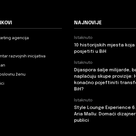
NKOVI
NAJNOVIJE
Istaknuto
eting agencija
10 historijskih mjesta koj
n
posjetiti u BiH
ar razvojnih inicijativa
Istaknuto
dan
Dijaspora šalje milijarde, 
oslovnu ženu
naplaćuju skupe provizije: 
ici
konačno pojeftiniti transf
BiH?
Istaknuto
Style Lounge Experience 6
Aria Mallu: Domaći dizajneri
publici