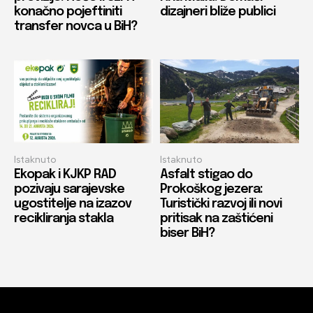
konačno pojeftiniti
dizajneri bliže publici
transfer novca u BiH?
Istaknuto
Istaknuto
Ekopak i KJKP RAD
Asfalt stigao do
pozivaju sarajevske
Prokoškog jezera:
ugostitelje na izazov
Turistički razvoj ili novi
recikliranja stakla
pritisak na zaštićeni
biser BiH?