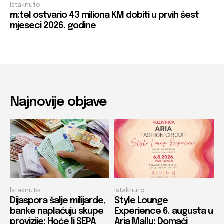
Istaknuto
m:tel ostvario 43 miliona KM dobiti u prvih šest
mjeseci 2026. godine
Najnovije objave
Istaknuto
Istaknuto
Dijaspora šalje milijarde,
Style Lounge
banke naplaćuju skupe
Experience 6. augusta u
provizije: Hoće li SEPA
Aria Mallu: Domaći