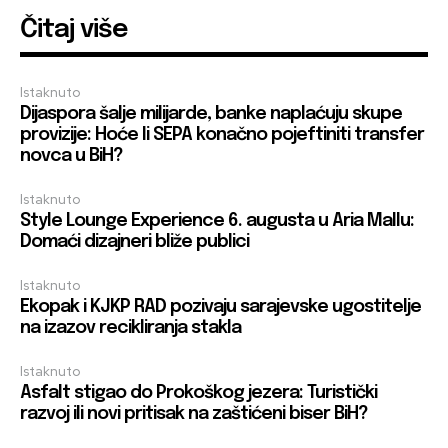
Čitaj više
Istaknuto
Dijaspora šalje milijarde, banke naplaćuju skupe
provizije: Hoće li SEPA konačno pojeftiniti transfer
novca u BiH?
Istaknuto
Style Lounge Experience 6. augusta u Aria Mallu:
Domaći dizajneri bliže publici
Istaknuto
Ekopak i KJKP RAD pozivaju sarajevske ugostitelje
na izazov recikliranja stakla
Istaknuto
Asfalt stigao do Prokoškog jezera: Turistički
razvoj ili novi pritisak na zaštićeni biser BiH?