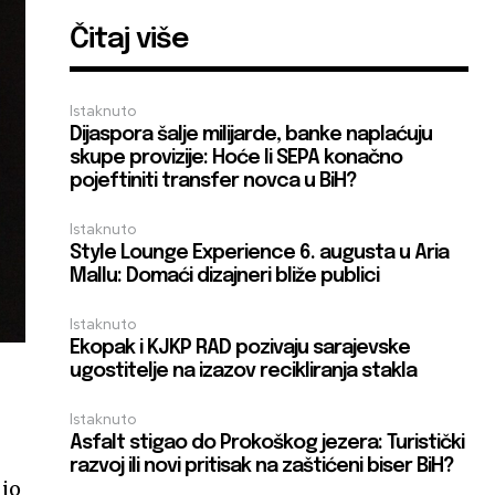
Čitaj više
Istaknuto
Dijaspora šalje milijarde, banke naplaćuju
skupe provizije: Hoće li SEPA konačno
pojeftiniti transfer novca u BiH?
Istaknuto
Style Lounge Experience 6. augusta u Aria
Mallu: Domaći dizajneri bliže publici
Istaknuto
Ekopak i KJKP RAD pozivaju sarajevske
ugostitelje na izazov recikliranja stakla
Istaknuto
Asfalt stigao do Prokoškog jezera: Turistički
razvoj ili novi pritisak na zaštićeni biser BiH?
dio