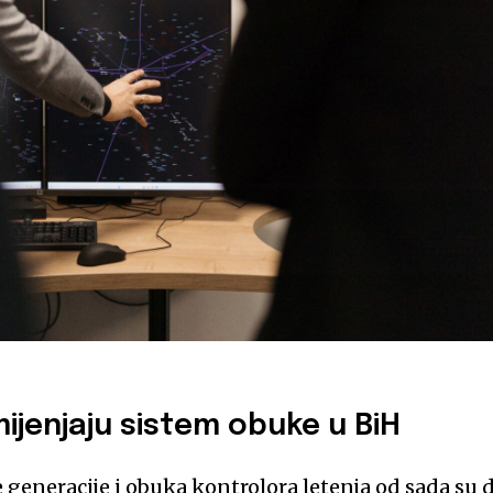
mijenjaju sistem obuke u BiH
generacije i obuka kontrolora letenja od sada su 