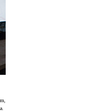
om,
a.