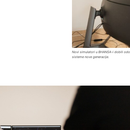
Novi simulatori u BHANSA-i dobili odo
sisteme nove generacije.