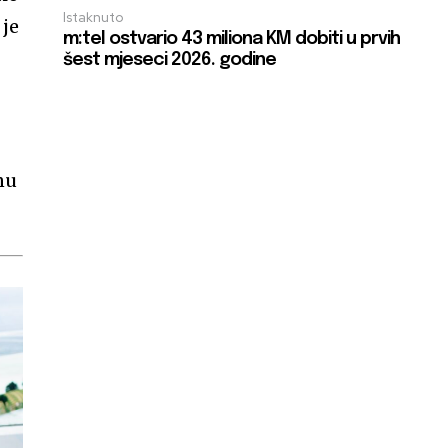
Istaknuto
 je
m:tel ostvario 43 miliona KM dobiti u prvih
šest mjeseci 2026. godine
nu