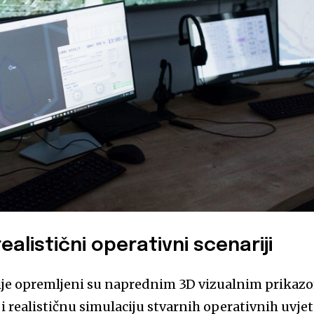
realistični operativni scenariji
ije opremljeni su naprednim 3D vizualnim prikaz
 realističnu simulaciju stvarnih operativnih uvjet