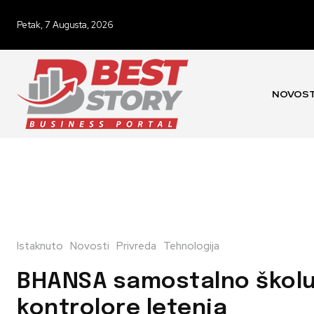
Petak, 7 Augusta, 2026
NOVOST
Istaknuto
Novosti
Privreda
Tehnologija
BHANSA samostalno školu
kontrolore letenja