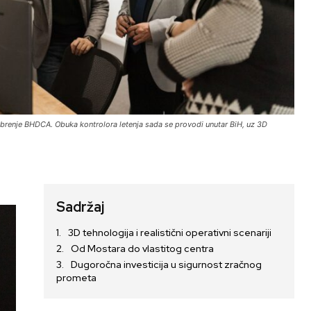
brenje BHDCA. Obuka kontrolora letenja sada se provodi unutar BiH, uz 3D
Sadržaj
3D tehnologija i realistični operativni scenariji
Od Mostara do vlastitog centra
Dugoročna investicija u sigurnost zračnog
prometa