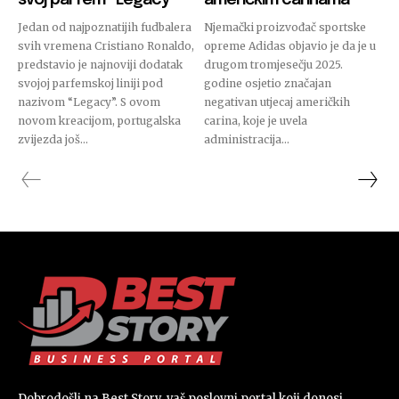
svoj parfem “Legacy”
američkim carinama
Jedan od najpoznatijih fudbalera
Njemački proizvođač sportske
svih vremena Cristiano Ronaldo,
opreme Adidas objavio je da je u
predstavio je najnoviji dodatak
drugom tromjesečju 2025.
svojoj parfemskoj liniji pod
godine osjetio značajan
nazivom “Legacy”. S ovom
negativan utjecaj američkih
novom kreacijom, portugalska
carina, koje je uvela
zvijezda još...
administracija...
Dobrodošli na Best Story, vaš poslovni portal koji donosi