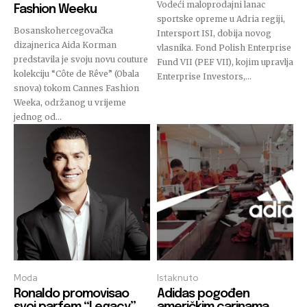
Vodeći maloprodajni lanac
Fashion Weeku
sportske opreme u Adria regiji,
Bosanskohercegovačka
Intersport ISI, dobija novog
dizajnerica Aida Korman
vlasnika. Fond Polish Enterprise
predstavila je svoju novu couture
Fund VII (PEF VII), kojim upravlja
kolekciju “Côte de Rêve” (Obala
Enterprise Investors,...
snova) tokom Cannes Fashion
Weeka, održanog u vrijeme
jednog od...
Moda
Istaknuto
Ronaldo promovisao
Adidas pogođen