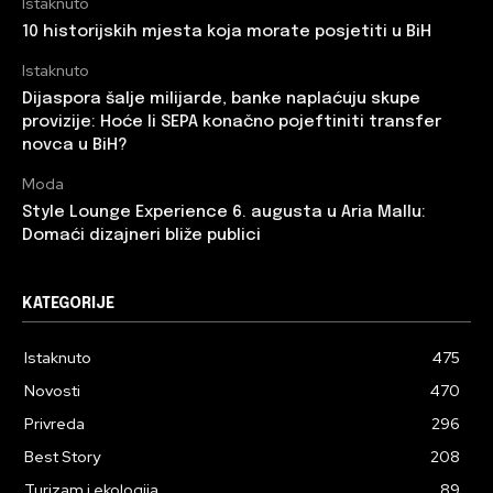
Istaknuto
10 historijskih mjesta koja morate posjetiti u BiH
Istaknuto
Dijaspora šalje milijarde, banke naplaćuju skupe
provizije: Hoće li SEPA konačno pojeftiniti transfer
novca u BiH?
Moda
Style Lounge Experience 6. augusta u Aria Mallu:
Domaći dizajneri bliže publici
KATEGORIJE
Istaknuto
475
Novosti
470
Privreda
296
Best Story
208
Turizam i ekologija
89