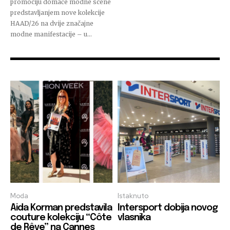
promociju domaće modne scene
predstavljanjem nove kolekcije
HAAD/26 na dvije značajne
modne manifestacije – u...
Moda
Istaknuto
Aida Korman predstavila
Intersport dobija novog
couture kolekciju “Côte
vlasnika
de Rêve” na Cannes