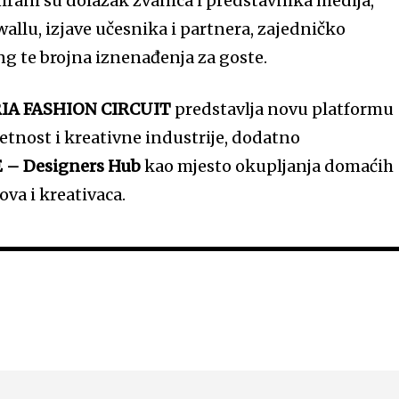
rani su dolazak zvanica i predstavnika medija,
allu, izjave učesnika i partnera, zajedničko
ng te brojna iznenađenja za goste.
IA FASHION CIRCUIT
predstavlja novu platformu
tnost i kreativne industrije, dodatno
 – Designers Hub
kao mjesto okupljanja domaćih
va i kreativaca.