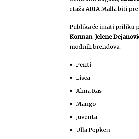
etaža ARIA Malla biti pr
Publika će imati priliku 
Korman
,
Jelene Dejanovi
modnih brendova:
Penti
Lisca
Alma Ras
Mango
Juventa
Ulla Popken