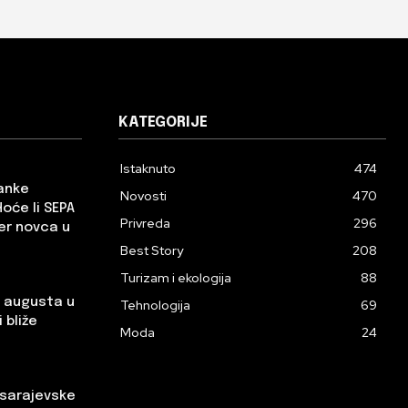
KATEGORIJE
Istaknuto
474
banke
Novosti
470
Hoće li SEPA
Privreda
296
er novca u
Best Story
208
Turizam i ekologija
88
. augusta u
Tehnologija
69
 bliže
Moda
24
 sarajevske