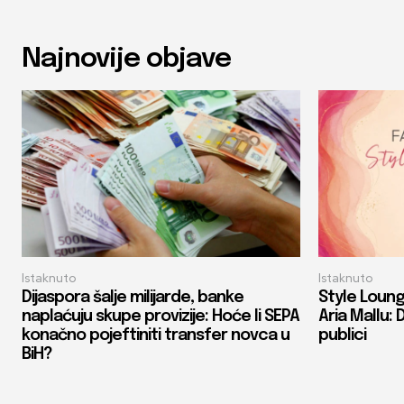
Najnovije objave
Istaknuto
Istaknuto
Dijaspora šalje milijarde, banke
Style Loung
naplaćuju skupe provizije: Hoće li SEPA
Aria Mallu: 
konačno pojeftiniti transfer novca u
publici
BiH?