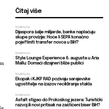
Čitaj više
Istaknuto
Dijaspora šalje milijarde, banke naplaćuju
skupe provizije: Hoće li SEPA konačno
pojeftiniti transfer novca u BiH?
Istaknuto
Style Lounge Experience 6. augusta u Aria
em
Mallu: Domaći dizajneri bliže publici
Istaknuto
Ekopak i KJKP RAD pozivaju sarajevske
ugostitelje na izazov recikliranja stakla
Istaknuto
Asfalt stigao do Prokoškog jezera: Turistički
razvoj ili novi pritisak na zaštićeni biser BiH?
še