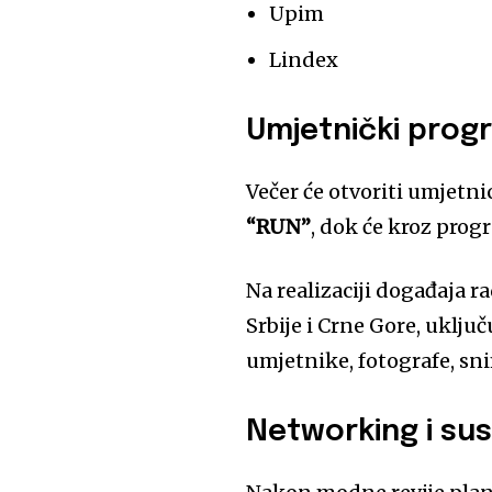
Upim
Lindex
Umjetnički progr
Večer će otvoriti umjetn
“RUN”
, dok će kroz prog
Na realizaciji događaja r
Srbije i Crne Gore, uklju
umjetnike, fotografe, sni
Networking i sus