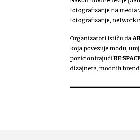
Nakon modne revije plani
fotografisanje na media w
fotografisanje, networki
Organizatori ističu da
AR
koja povezuje modu, umje
pozicionirajući
RE:SPACE
dizajnera, modnih brendo