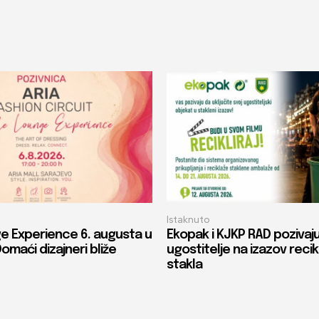
Istaknuto
e Experience 6. augusta u
Ekopak i KJKP RAD pozivaj
Domaći dizajneri bliže
ugostitelje na izazov recik
stakla