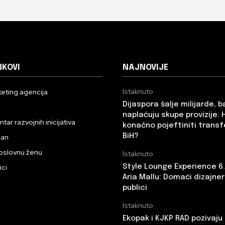
NKOVI
NAJNOVIJE
Istaknuto
eting agencija
Dijaspora šalje milijarde, 
n
naplaćuju skupe provizije: 
ar razvojnih inicijativa
konačno pojeftiniti transf
BiH?
dan
oslovnu ženu
Istaknuto
ici
Style Lounge Experience 6
Aria Mallu: Domaći dizajneri
publici
Istaknuto
Ekopak i KJKP RAD pozivaju