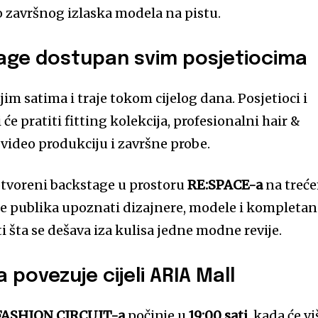
 do završnog izlaska modela na pistu.
age dostupan svim posjetiocima
im satima i traje tokom cijelog dana. Posjetioci i
će pratiti fitting kolekcija, profesionalni hair &
 video produkciju i završne probe.
 otvoreni backstage u prostoru
RE:SPACE-a
na treć
će publika upoznati dizajnere, modele i kompletan
ti šta se dešava iza kulisa jedne modne revije.
 povezuje cijeli ARIA Mall
FASHION CIRCUIT-a
počinje u
19:00 sati
, kada će vi