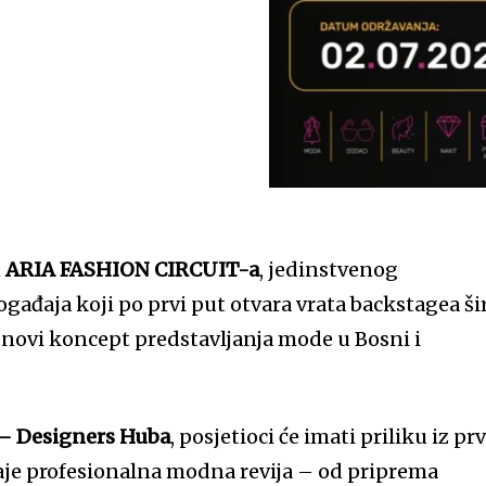
n
ARIA FASHION CIRCUIT-a
, jedinstvenog
đaja koji po prvi put otvara vrata backstagea ši
 novi koncept predstavljanja mode u Bosni i
– Designers Huba
, posjetioci će imati priliku iz pr
aje profesionalna modna revija – od priprema