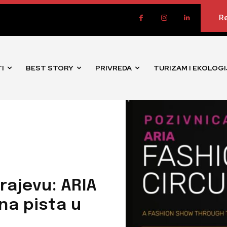
Re
I
BEST STORY
PRIVREDA
TURIZAM I EKOLOGI
rajevu: ARIA
na pista u