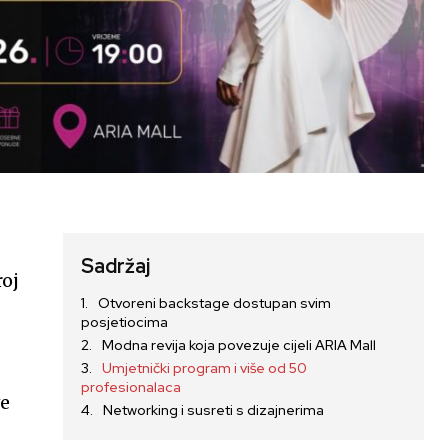
Sadržaj
roj
Otvoreni backstage dostupan svim
posjetiocima
Modna revija koja povezuje cijeli ARIA Mall
Umjetnički program i više od 50
profesionalaca
ve
Networking i susreti s dizajnerima