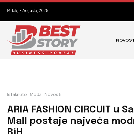
Petak, 7 Augusta, 2026
NOVOST
Istaknuto
Moda
Novosti
ARIA FASHION CIRCUIT u Sa
Mall postaje najveća mod
BiH