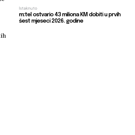
Istaknuto
m:tel ostvario 43 miliona KM dobiti u prvih
šest mjeseci 2026. godine
tih