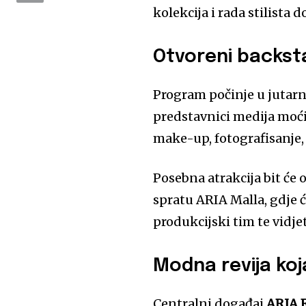
kolekcija i rada stilista
Otvoreni backst
Program počinje u jutarnj
predstavnici medija moći 
make-up, fotografisanje,
Posebna atrakcija bit će
spratu ARIA Malla, gdje 
produkcijski tim te vidje
Modna revija koja
Centralni događaj
ARIA 