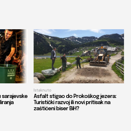
Istaknuto
u sarajevske
Asfalt stigao do Prokoškog jezera:
liranja
Turistički razvoj ili novi pritisak na
zaštićeni biser BiH?