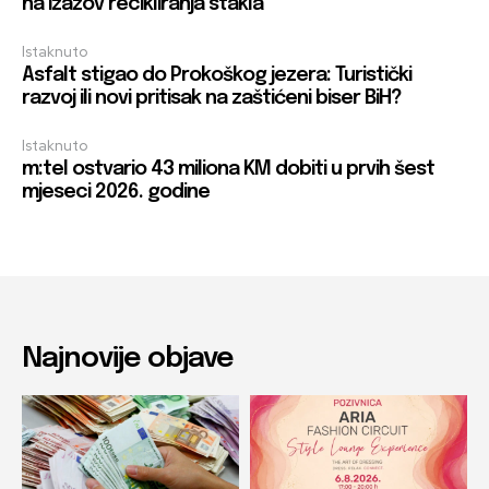
na izazov recikliranja stakla
Istaknuto
Asfalt stigao do Prokoškog jezera: Turistički
razvoj ili novi pritisak na zaštićeni biser BiH?
Istaknuto
m:tel ostvario 43 miliona KM dobiti u prvih šest
mjeseci 2026. godine
Najnovije objave