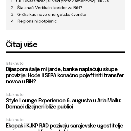
Cilj: Diversifikacija i veći protok američkog LNG-a
Šta znači Vertikalni koridor za BiH?
Grčka kao novo energetsko čvorište
Regionalni potpisnici
Čitaj više
Istaknuto
Dijaspora šalje milijarde, banke naplaćuju skupe
provizije: Hoće li SEPA konačno pojeftiniti transfer
novca u BiH?
Istaknuto
Style Lounge Experience 6. augusta u Aria Mallu:
Domaći dizajneri bliže publici
Istaknuto
Ekopak i KJKP RAD pozivaju sarajevske ugostitelje