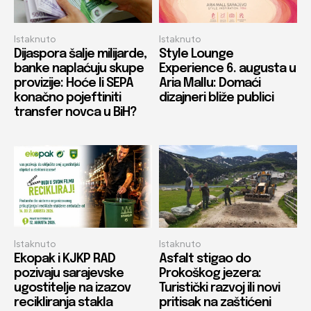
Istaknuto
Istaknuto
Dijaspora šalje milijarde,
Style Lounge
banke naplaćuju skupe
Experience 6. augusta u
provizije: Hoće li SEPA
Aria Mallu: Domaći
konačno pojeftiniti
dizajneri bliže publici
transfer novca u BiH?
Istaknuto
Istaknuto
Ekopak i KJKP RAD
Asfalt stigao do
pozivaju sarajevske
Prokoškog jezera:
ugostitelje na izazov
Turistički razvoj ili novi
recikliranja stakla
pritisak na zaštićeni