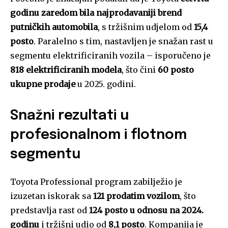
godinu zaredom bila najprodavaniji brend
putničkih automobila
, s tržišnim udjelom od
15,4
posto
. Paralelno s tim, nastavljen je snažan rast u
segmentu elektrificiranih vozila – isporučeno je
818 elektrificiranih modela
, što čini
60 posto
ukupne prodaje
u 2025. godini.
Snažni rezultati u
profesionalnom i flotnom
segmentu
Toyota Professional program zabilježio je
izuzetan iskorak sa
121 prodatim vozilom
, što
predstavlja rast od
124 posto u odnosu na 2024.
godinu
i tržišni udio od
8,1 posto
. Kompanija je