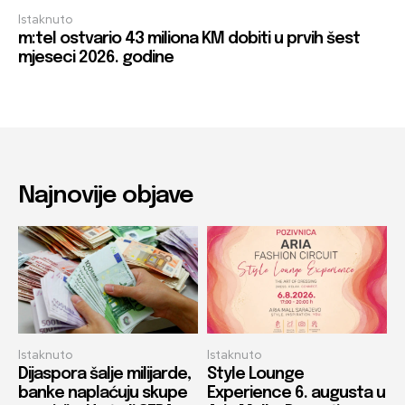
Istaknuto
m:tel ostvario 43 miliona KM dobiti u prvih šest
mjeseci 2026. godine
Najnovije objave
Istaknuto
Istaknuto
Dijaspora šalje milijarde,
Style Lounge
banke naplaćuju skupe
Experience 6. augusta u