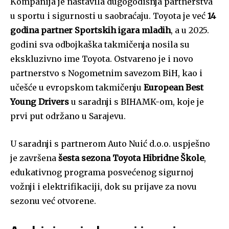
Kompanija je nastavila dugogodišnja partnerstva
u sportu i sigurnosti u saobraćaju. Toyota je već
14
godina partner Sportskih igara mladih
, a u 2025.
godini sva odbojkaška takmičenja nosila su
ekskluzivno ime Toyota. Ostvareno je i novo
partnerstvo s Nogometnim savezom BiH, kao i
učešće u evropskom takmičenju
European Best
Young Drivers
u saradnji s BIHAMK-om, koje je
prvi put održano u Sarajevu.
U saradnji s partnerom Auto Nuić d.o.o. uspješno
je završena
šesta sezona Toyota Hibridne Škole
,
edukativnog programa posvećenog sigurnoj
vožnji i elektrifikaciji, dok su prijave za novu
sezonu već otvorene.