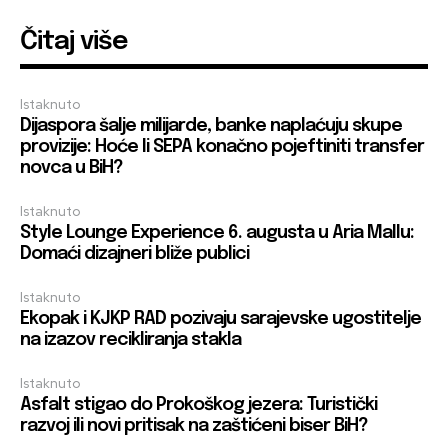
Čitaj više
Istaknuto
Dijaspora šalje milijarde, banke naplaćuju skupe
provizije: Hoće li SEPA konačno pojeftiniti transfer
novca u BiH?
Istaknuto
Style Lounge Experience 6. augusta u Aria Mallu:
Domaći dizajneri bliže publici
Istaknuto
Ekopak i KJKP RAD pozivaju sarajevske ugostitelje
na izazov recikliranja stakla
Istaknuto
Asfalt stigao do Prokoškog jezera: Turistički
razvoj ili novi pritisak na zaštićeni biser BiH?