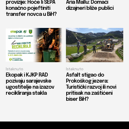
provizije: Hoće li SEPA
Aria Mallu: Domaći
konačno pojeftiniti
dizajneri bliže publici
transfer novca u BiH?
Istaknuto
Istaknuto
Ekopak i KJKP RAD
Asfalt stigao do
pozivaju sarajevske
Prokoškog jezera:
ugostitelje na izazov
Turistički razvoj ili novi
recikliranja stakla
pritisak na zaštićeni
biser BiH?