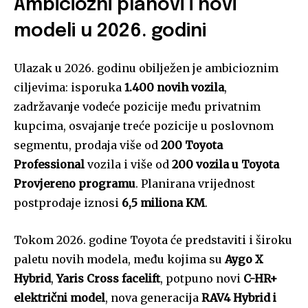
Ambiciozni planovi i novi
modeli u 2026. godini
Ulazak u 2026. godinu obilježen je ambicioznim
ciljevima: isporuka
1.400 novih vozila
,
zadržavanje vodeće pozicije među privatnim
kupcima, osvajanje treće pozicije u poslovnom
segmentu, prodaja više od
200 Toyota
Professional
vozila i više od
200 vozila u Toyota
Provjereno programu
. Planirana vrijednost
postprodaje iznosi
6,5 miliona KM
.
Tokom 2026. godine Toyota će predstaviti i široku
paletu novih modela, među kojima su
Aygo X
Hybrid
,
Yaris Cross facelift
, potpuno novi
C-HR+
električni model
, nova generacija
RAV4 Hybrid i