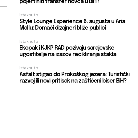
pojeftiniti transfer novca u BiH?
Istaknuto
Style Lounge Experience 6. augusta u Aria
Mallu: Domaći dizajneri bliže publici
Istaknuto
Ekopak i KJKP RAD pozivaju sarajevske
ugostitelje na izazov recikliranja stakla
Istaknuto
Asfalt stigao do Prokoškog jezera: Turistički
razvoj ili novi pritisak na zaštićeni biser BiH?