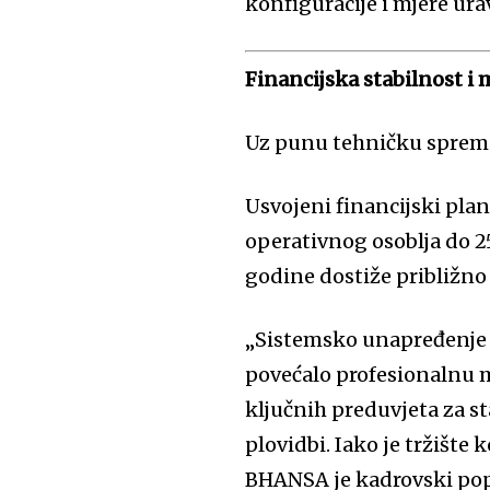
konfiguracije i mjere ur
Financijska stabilnost i 
Uz punu tehničku spremno
Usvojeni financijski pla
operativnog osoblja do 2
godine dostiže približno
„Sistemsko unapređenje 
povećalo profesionalnu m
ključnih preduvjeta za s
plovidbi. Iako je tržište
BHANSA je kadrovski pop