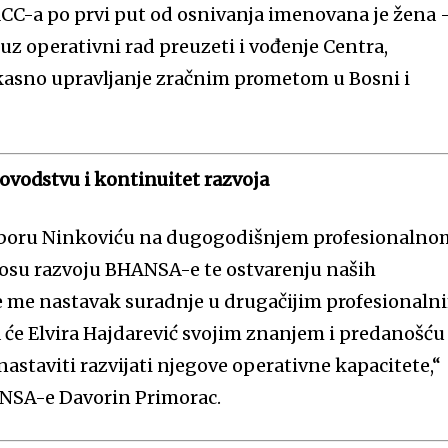
CC-a po prvi put od osnivanja imenovana je žena 
e uz operativni rad preuzeti i vođenje Centra,
ikasno upravljanje zračnim prometom u Bosni i
vodstvu i kontinuitet razvoja
liboru Ninkoviću na dugogodišnjem profesionalno
osu razvoju BHANSA-e te ostvarenju naših
duje me nastavak suradnje u drugačijim profesionaln
će Elvira Hajdarević svojim znanjem i predanošću
astaviti razvijati njegove operativne kapacitete,“
ANSA-e Davorin Primorac.