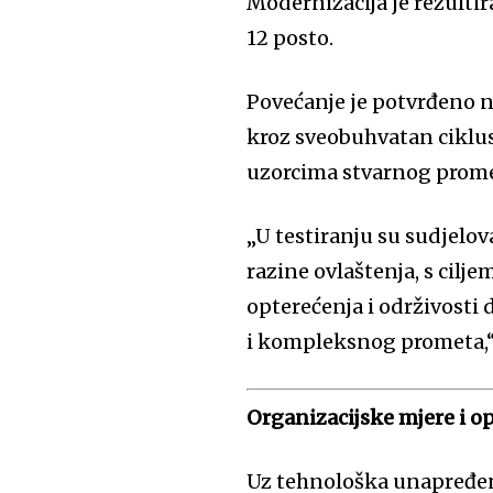
Modernizacija je rezulti
12 posto.
Povećanje je potvrđeno na
kroz sveobuhvatan ciklu
uzorcima stvarnog prome
„U testiranju su sudjelova
razine ovlaštenja, s cilj
opterećenja i održivosti
i kompleksnog prometa,“ 
Organizacijske mjere i op
Uz tehnološka unapređen