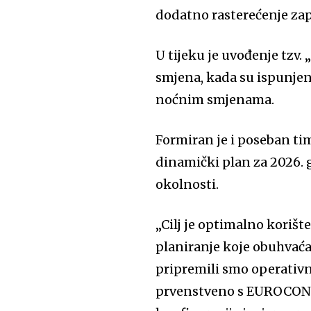
dodatno rasterećenje za
U tijeku je uvođenje tzv.
smjena, kada su ispunjeni
noćnim smjenama.
Formiran je i poseban tim
dinamički plan za 2026. 
okolnosti.
„Cilj je optimalno korišt
planiranje koje obuhvaća 
pripremili smo operativn
prvenstveno s EUROCONT