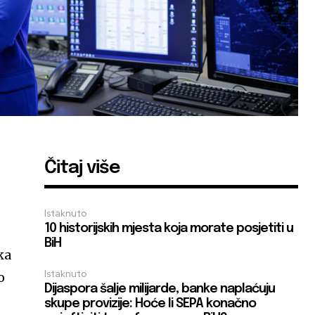
Čitaj više
Istaknuto
10 historijskih mjesta koja morate posjetiti u
BiH
ka
Istaknuto
o
Dijaspora šalje milijarde, banke naplaćuju
skupe provizije: Hoće li SEPA konačno