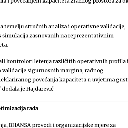
rala i povećanjem kapaciteta zračnog prostora za o
 temelju stručnih analiza i operativne validacije,
s simulacija zasnovanih na reprezentativnim
ta.
li kontrolori letenja različitih operativnih profila 
em validacije sigurnosnih margina, radnog
 deklariranog povećanja kapaciteta u uvjetima gus
dodala je Hajdarević.
timizacija rada
ja, BHANSA provodi i organizacijske mjere za