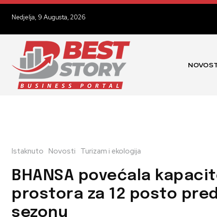
Nedjelja, 9 Augusta, 2026
NOVOST
Istaknuto
Novosti
Turizam i ekologija
BHANSA povećala kapacit
prostora za 12 posto pred
sezonu