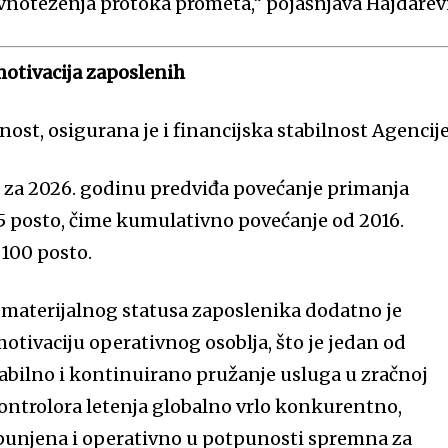
avnoteženja protoka prometa,“ pojašnjava Hajdarevi
motivacija zaposlenih
st, osigurana je i financijska stabilnost Agencije
n za 2026. godinu predviđa povećanje primanja
5 posto, čime kumulativno povećanje od 2016.
 100 posto.
materijalnog statusa zaposlenika dodatno je
otivaciju operativnog osoblja, što je jedan od
tabilno i kontinuirano pružanje usluga u zračnoj
 kontrolora letenja globalno vrlo konkurentno,
unjena i operativno u potpunosti spremna za