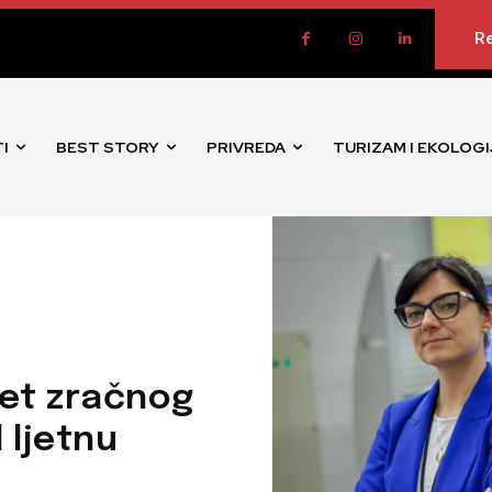
Re
I
BEST STORY
PRIVREDA
TURIZAM I EKOLOGI
et zračnog
 ljetnu