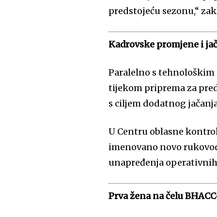
predstojeću sezonu,“ zakl
Kadrovske promjene i jač
Paralelno s tehnološkim
tijekom priprema za pred
s ciljem dodatnog jačanj
U Centru oblasne kontro
imenovano novo rukovodst
unapređenja operativnih
Prva žena na čelu BHACC