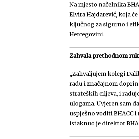
Na mjesto načelnika BHA
Elvira Hajdarević, koja ć
ključnog za sigurno i ef
Hercegovini.
Zahvala prethodnom ruko
„Zahvaljujem kolegi Da
radu i značajnom doprin
strateških ciljeva, i ra
ulogama. Uvjeren sam da 
uspješno voditi BHACC i n
istaknuo je direktor BH