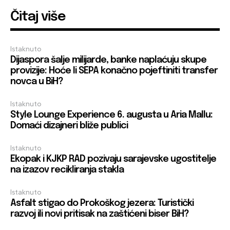
Čitaj više
Istaknuto
Dijaspora šalje milijarde, banke naplaćuju skupe
provizije: Hoće li SEPA konačno pojeftiniti transfer
novca u BiH?
Istaknuto
Style Lounge Experience 6. augusta u Aria Mallu:
Domaći dizajneri bliže publici
Istaknuto
Ekopak i KJKP RAD pozivaju sarajevske ugostitelje
na izazov recikliranja stakla
Istaknuto
Asfalt stigao do Prokoškog jezera: Turistički
razvoj ili novi pritisak na zaštićeni biser BiH?