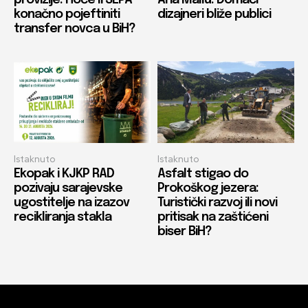
konačno pojeftiniti
dizajneri bliže publici
transfer novca u BiH?
Istaknuto
Istaknuto
Ekopak i KJKP RAD
Asfalt stigao do
pozivaju sarajevske
Prokoškog jezera:
ugostitelje na izazov
Turistički razvoj ili novi
recikliranja stakla
pritisak na zaštićeni
biser BiH?