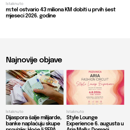
Istaknuto
m:tel ostvario 43 miliona KM dobiti u prvih šest
mjeseci 2026. godine
Najnovije objave
Istaknuto
Istaknuto
Dijaspora šalje milijarde,
Style Lounge
banke naplaćuju skupe
Experience 6. augusta u
provizije: Hoće li SEPA
Aria Mallu: Domaći