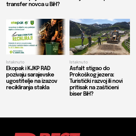
transfer novca u BiH?
Istaknuto
Istaknuto
Ekopak i KJKP RAD
Asfalt stigao do
pozivaju sarajevske
Prokoškog jezera:
ugostitelje na izazov
Turistički razvoj ili novi
recikliranja stakla
pritisak na zaštićeni
biser BiH?