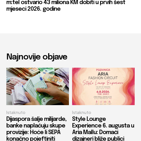
m:tel ostvario 43 miliona KM dobiti u prvih šest
mjeseci 2026. godine
Najnovije objave
Istaknuto
Istaknuto
Dijaspora šalje milijarde,
Style Lounge
banke naplaćuju skupe
Experience 6. augusta u
provizije: Hoće li SEPA
Aria Mallu: Domaći
konačno pojeftiniti
dizajneri bliže publici