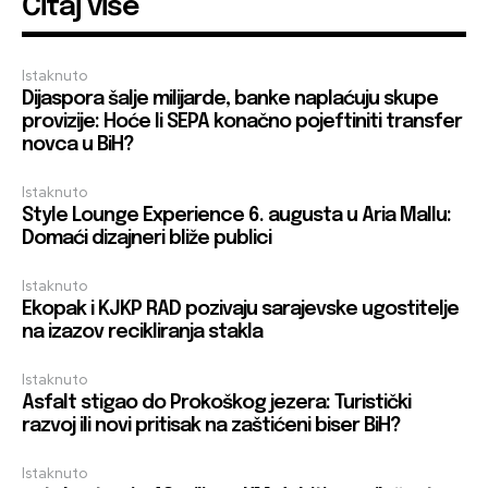
Čitaj više
Istaknuto
Dijaspora šalje milijarde, banke naplaćuju skupe
provizije: Hoće li SEPA konačno pojeftiniti transfer
novca u BiH?
Istaknuto
Style Lounge Experience 6. augusta u Aria Mallu:
Domaći dizajneri bliže publici
Istaknuto
Ekopak i KJKP RAD pozivaju sarajevske ugostitelje
na izazov recikliranja stakla
Istaknuto
Asfalt stigao do Prokoškog jezera: Turistički
razvoj ili novi pritisak na zaštićeni biser BiH?
Istaknuto