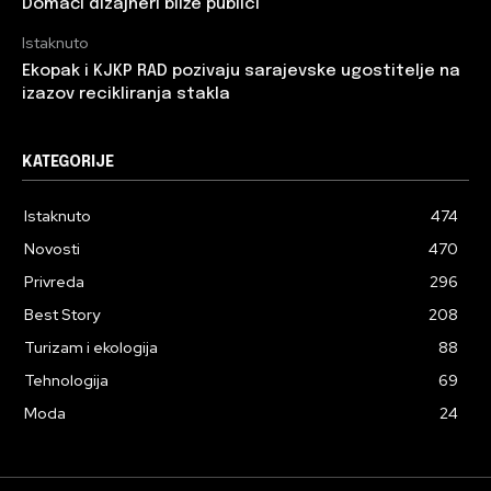
Domaći dizajneri bliže publici
Istaknuto
Ekopak i KJKP RAD pozivaju sarajevske ugostitelje na
izazov recikliranja stakla
KATEGORIJE
Istaknuto
474
Novosti
470
Privreda
296
Best Story
208
Turizam i ekologija
88
Tehnologija
69
Moda
24