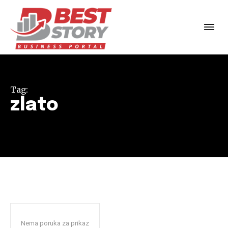
Tag:
zlato
Nema poruka za prikaz