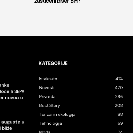
zaštićeni biser BiH?
KATEGORIJE
Istaknuto
474
banke
Novosti
470
Hoće li SEPA
Privreda
296
er novca u
Best Story
208
Turizam i ekologija
88
. augusta u
Tehnologija
69
 bliže
Moda
24