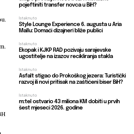
pojeftiniti transfer novca u BiH?
Istaknuto
ou.
Style Lounge Experience 6. augusta u Aria
Mallu: Domaći dizajneri bliže publici
Istaknuto
om.
Ekopak i KJKP RAD pozivaju sarajevske
ugostitelje na izazov recikliranja stakla
Istaknuto
Asfalt stigao do Prokoškog jezera: Turistički
razvoj ili novi pritisak na zaštićeni biser BiH?
Istaknuto
m:tel ostvario 43 miliona KM dobiti u prvih
šest mjeseci 2026. godine
 BH
h