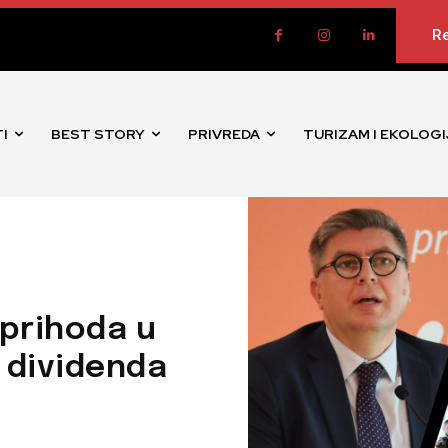
Re
I
BEST STORY
PRIVREDA
TURIZAM I EKOLOGI
 prihoda u
a dividenda