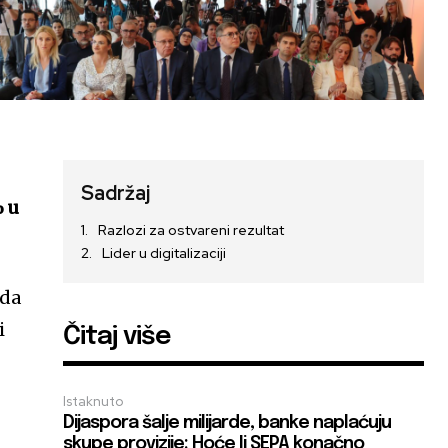
Sadržaj
% u
Razlozi za ostvareni rezultat
Lider u digitalizaciji
 da
i
Čitaj više
Istaknuto
Dijaspora šalje milijarde, banke naplaćuju
skupe provizije: Hoće li SEPA konačno