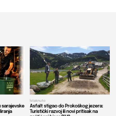
Istaknuto
u sarajevske
Asfalt stigao do Prokoškog jezera:
liranja
Turistički razvoj ili novi pritisak na