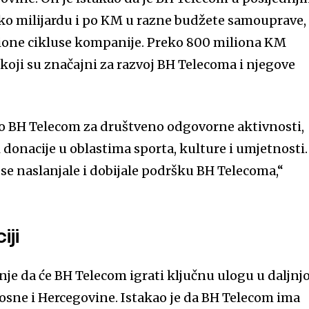
ko milijardu i po KM u razne budžete samouprave,
icione cikluse kompanije. Preko 800 miliona KM
 koji su značajni za razvoj BH Telecoma i njegove
io BH Telecom za društveno odgovorne aktivnosti,
 donacije u oblastima sporta, kulture i umjetnosti.
u se naslanjale i dobijale podršku BH Telecoma,“
iji
enje da će BH Telecom igrati ključnu ulogu u daljnjo
 Bosne i Hercegovine. Istakao je da BH Telecom ima