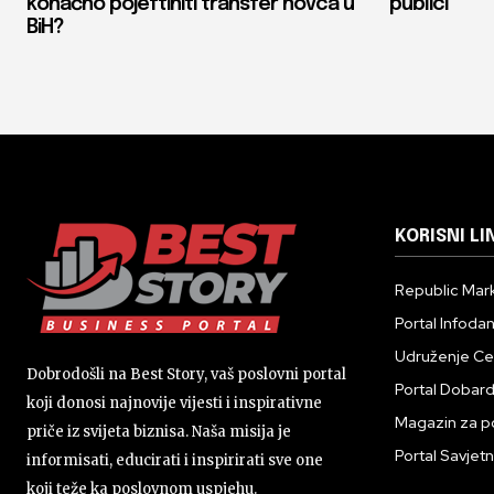
konačno pojeftiniti transfer novca u
publici
BiH?
KORISNI LI
Republic Mark
Portal Infoda
Udruženje Cent
Dobrodošli na Best Story, vaš poslovni portal
Portal Dobar
koji donosi najnovije vijesti i inspirativne
Magazin za p
priče iz svijeta biznisa. Naša misija je
Portal Savjetn
informisati, educirati i inspirirati sve one
koji teže ka poslovnom uspjehu.