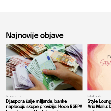
Najnovije objave
Istaknuto
Istaknuto
Dijaspora šalje milijarde, banke
Style Loung
naplaćuju skupe provizije: Hoće li SEPA
Aria Mallu: 