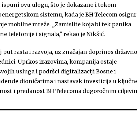
a ispuni ovu ulogu, što je dokazano i tokom
oenergetskom sistemu, kada je BH Telecom osigu
je mobilne mreže. „Zamislite koja bi tek panika
ne telefonije i signala,“ rekao je Nikšić.
j put rasta i razvoja, uz značajan doprinos držav
ednici. Uprkos izazovima, kompanija ostaje
jih usluga i podršci digitalizaciji Bosne i
idende dioničarima i nastavak investicija u ključn
lnost i predanost BH Telecoma dugoročnim ciljevi