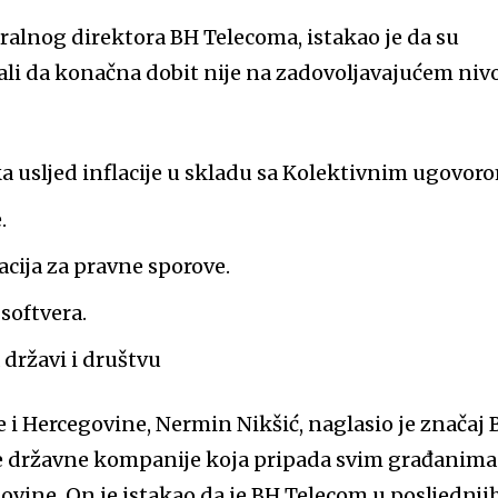
eralnog direktora BH Telecoma, istakao je da su
 ali da konačna dobit nije na zadovoljavajućem niv
a usljed inflacije u skladu sa Kolektivnim ugovor
.
cija za pravne sporove.
softvera.
državi i društvu
e i Hercegovine, Nermin Nikšić, naglasio je značaj
e državne kompanije koja pripada svim građanima
ovine. On je istakao da je BH Telecom u posljednji