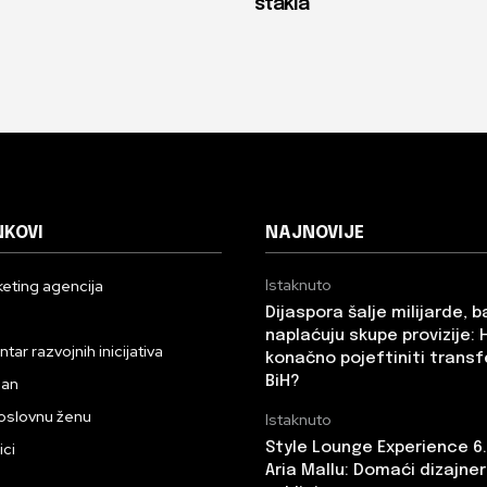
stakla
NKOVI
NAJNOVIJE
Istaknuto
eting agencija
Dijaspora šalje milijarde, 
n
naplaćuju skupe provizije: 
ar razvojnih inicijativa
konačno pojeftiniti transf
BiH?
dan
oslovnu ženu
Istaknuto
ici
Style Lounge Experience 6
Aria Mallu: Domaći dizajneri