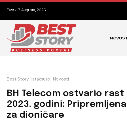
Petak, 7 Augusta, 2026
NOVOST
Best Story
Istaknuto
Novosti
BH Telecom ostvario rast
2023. godini: Pripremljen
za dioničare