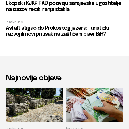
Ekopak i KJKP RAD pozivaju sarajevske ugostitelje
na izazov recikliranja stakla
Istaknuto
Asfalt stigao do Prokoškog jezera: Turistički
razvoj ili novi pritisak na zaštićeni biser BiH?
Najnovije objave
Istaknuto
Istaknuto