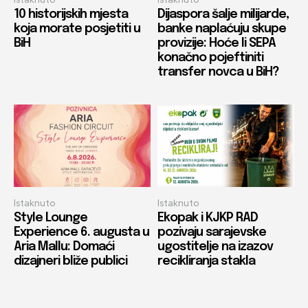
10 historijskih mjesta
Dijaspora šalje milijarde,
koja morate posjetiti u
banke naplaćuju skupe
BiH
provizije: Hoće li SEPA
konačno pojeftiniti
transfer novca u BiH?
Istaknuto
Istaknuto
Style Lounge
Ekopak i KJKP RAD
Experience 6. augusta u
pozivaju sarajevske
Aria Mallu: Domaći
ugostitelje na izazov
dizajneri bliže publici
recikliranja stakla