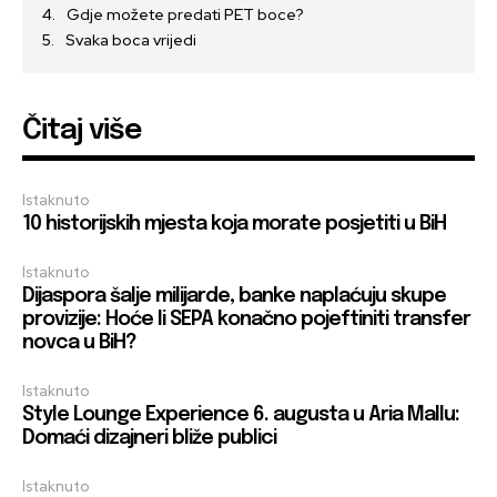
Gdje možete predati PET boce?
Svaka boca vrijedi
Čitaj više
Istaknuto
10 historijskih mjesta koja morate posjetiti u BiH
Istaknuto
Dijaspora šalje milijarde, banke naplaćuju skupe
provizije: Hoće li SEPA konačno pojeftiniti transfer
novca u BiH?
Istaknuto
Style Lounge Experience 6. augusta u Aria Mallu:
Domaći dizajneri bliže publici
Istaknuto