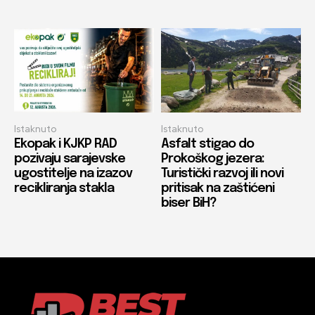
Istaknuto
Istaknuto
Ekopak i KJKP RAD
Asfalt stigao do
pozivaju sarajevske
Prokoškog jezera:
ugostitelje na izazov
Turistički razvoj ili novi
recikliranja stakla
pritisak na zaštićeni
biser BiH?