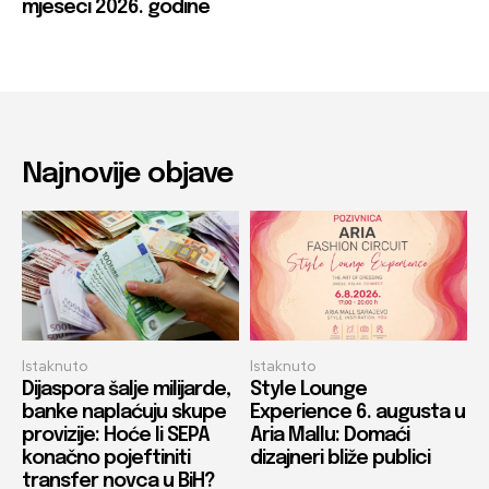
mjeseci 2026. godine
Najnovije objave
Istaknuto
Istaknuto
Dijaspora šalje milijarde,
Style Lounge
banke naplaćuju skupe
Experience 6. augusta u
provizije: Hoće li SEPA
Aria Mallu: Domaći
konačno pojeftiniti
dizajneri bliže publici
transfer novca u BiH?