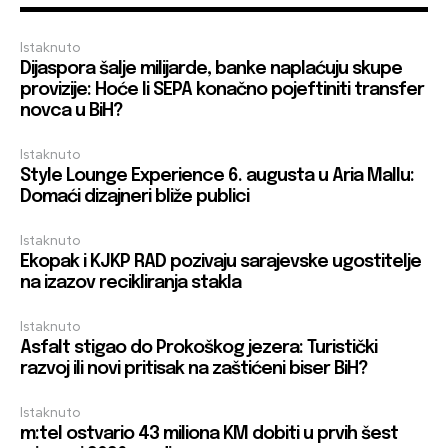
Istaknuto
Dijaspora šalje milijarde, banke naplaćuju skupe
provizije: Hoće li SEPA konačno pojeftiniti transfer
novca u BiH?
Istaknuto
Style Lounge Experience 6. augusta u Aria Mallu:
Domaći dizajneri bliže publici
Istaknuto
Ekopak i KJKP RAD pozivaju sarajevske ugostitelje
na izazov recikliranja stakla
Istaknuto
Asfalt stigao do Prokoškog jezera: Turistički
razvoj ili novi pritisak na zaštićeni biser BiH?
Istaknuto
m:tel ostvario 43 miliona KM dobiti u prvih šest