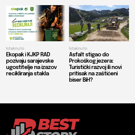
Istaknuto
Istaknuto
Ekopak i KJKP RAD
Asfalt stigao do
pozivaju sarajevske
Prokoškog jezera:
ugostitelje na izazov
Turistički razvoj ili novi
recikliranja stakla
pritisak na zaštićeni
biser BiH?