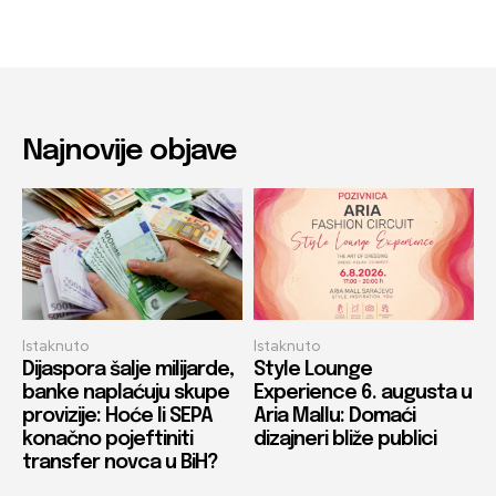
Najnovije objave
Istaknuto
Istaknuto
Dijaspora šalje milijarde,
Style Lounge
banke naplaćuju skupe
Experience 6. augusta u
provizije: Hoće li SEPA
Aria Mallu: Domaći
konačno pojeftiniti
dizajneri bliže publici
transfer novca u BiH?