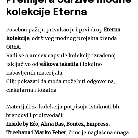
Premijera održive modne
kolekcije Eterna
Posebnu pažnju privukao je i prvi drop
Eterna
kolekcije
, održivog modnog projekta brenda
OREA.
Radi se o unisex capsule kolekciji izrađenoj
isključivo od
viškova tekstila
i lokalno
nabavljenih materijala.
Cilj: pokazati da moda može biti odgovorna,
cirkularna i lokalna.
Materijali za kolekciju potpisuju istaknuti bh.
brendovi i proizvođači:
Inside by Ećo, Alma Ras, Bontex, Empress,
Treehana i Marko Feher
, čime je naglašena snaga