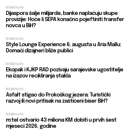
Istaknuto
Dijaspora šalje milijarde, banke naplaćuju skupe
provizije: Hoće li SEPA konačno pojeftiniti transfer
novca u BiH?
Istaknuto
Style Lounge Experience 6. augusta u Aria Mallu:
Domaći dizajneri bliže publici
Istaknuto
Ekopak i KJKP RAD pozivaju sarajevske ugostitelje
na izazov recikliranja stakla
Istaknuto
Asfalt stigao do Prokoškog jezera: Turistički
razvoj ili novi pritisak na zaštićeni biser BiH?
Istaknuto
m:tel ostvario 43 miliona KM dobiti u prvih šest
mjeseci 2026. godine