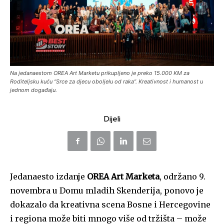
Na jedanaestom OREA Art Marketu prikupljeno je preko 15.000 KM za
Roditeljsku kuću “Srce za djecu oboljelu od raka”. Kreativnost i humanost u
jednom događaju.
Dijeli
Jedanaesto izdanje
OREA Art Marketa
, održano 9.
novembra u Domu mladih Skenderija, ponovo je
dokazalo da kreativna scena Bosne i Hercegovine
i regiona može biti mnogo više od tržišta – može