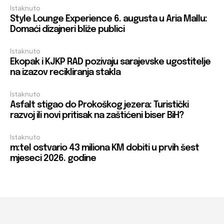
Istaknuto
Style Lounge Experience 6. augusta u Aria Mallu:
Domaći dizajneri bliže publici
Istaknuto
Ekopak i KJKP RAD pozivaju sarajevske ugostitelje
na izazov recikliranja stakla
Istaknuto
Asfalt stigao do Prokoškog jezera: Turistički
razvoj ili novi pritisak na zaštićeni biser BiH?
Istaknuto
m:tel ostvario 43 miliona KM dobiti u prvih šest
mjeseci 2026. godine