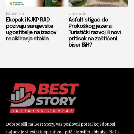
Istaknuto
Istaknuto
Ekopak i KJKP RAD
Asfalt stigao do
pozivaju sarajevske
Prokoškog jezera:
ugostitelje na izazov
Turistički razvoj ili novi
recikliranja stakla
pritisak na zaštićeni
biser BiH?
Dobrodošli na Best Story, vaš poslovni portal koji donosi
najnovije vijesti i inspirativne priče iz svijeta biznisa. Naša