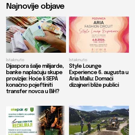
Najnovije objave
Istaknuto
Istaknuto
Dijaspora šalje milijarde,
Style Lounge
banke naplaćuju skupe
Experience 6. augusta u
provizije: Hoće li SEPA
Aria Mallu: Domaći
konačno pojeftiniti
dizajneri bliže publici
transfer novca u BiH?