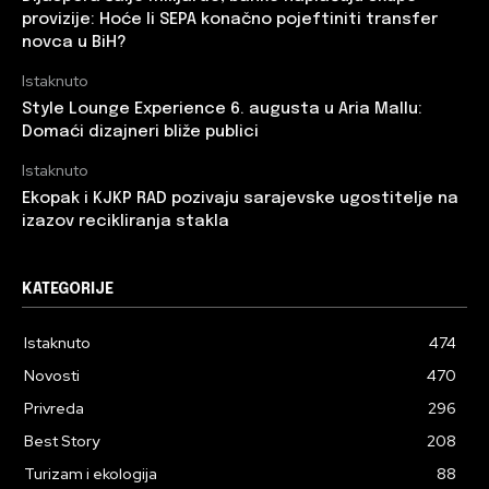
provizije: Hoće li SEPA konačno pojeftiniti transfer
novca u BiH?
Istaknuto
Style Lounge Experience 6. augusta u Aria Mallu:
Domaći dizajneri bliže publici
Istaknuto
Ekopak i KJKP RAD pozivaju sarajevske ugostitelje na
izazov recikliranja stakla
KATEGORIJE
Istaknuto
474
Novosti
470
Privreda
296
Best Story
208
Turizam i ekologija
88