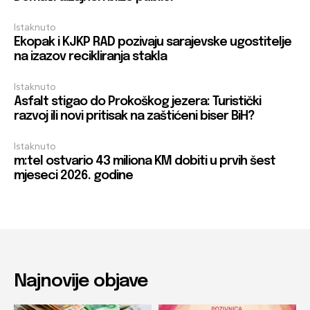
Istaknuto
Ekopak i KJKP RAD pozivaju sarajevske ugostitelje
na izazov recikliranja stakla
Istaknuto
Asfalt stigao do Prokoškog jezera: Turistički
razvoj ili novi pritisak na zaštićeni biser BiH?
Istaknuto
m:tel ostvario 43 miliona KM dobiti u prvih šest
mjeseci 2026. godine
Najnovije objave