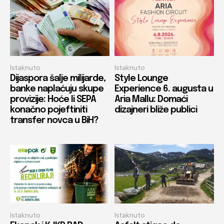
Istaknuto
Istaknuto
Dijaspora šalje milijarde,
Style Lounge
banke naplaćuju skupe
Experience 6. augusta u
provizije: Hoće li SEPA
Aria Mallu: Domaći
konačno pojeftiniti
dizajneri bliže publici
transfer novca u BiH?
Istaknuto
Istaknuto