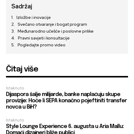
Sadržaj
Izložbe i inovacije
Svečano otvaranje i bogat program
Međunarodno učešće i poslovne prilike
Pravni savjeti i konsultacije
Pogledajte promo video
Čitaj više
Istaknuto
Dijaspora šalje milijarde, banke naplaćuju skupe
provizije: Hoće li SEPA konačno pojeftiniti transfer
novca u BiH?
Istaknuto
Style Lounge Experience 6. augusta u Aria Mallu:
Domaći dizajneri bliže publici