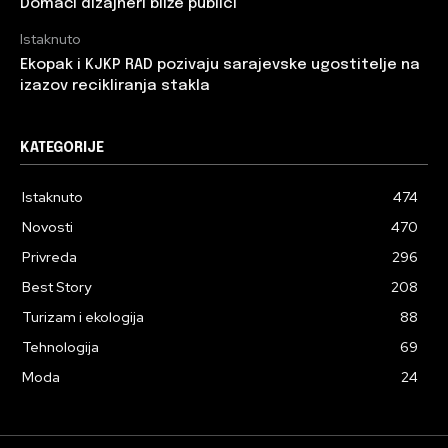
Domaći dizajneri bliže publici
Istaknuto
Ekopak i KJKP RAD pozivaju sarajevske ugostitelje na
izazov recikliranja stakla
KATEGORIJE
Istaknuto
474
Novosti
470
Privreda
296
Best Story
208
Turizam i ekologija
88
Tehnologija
69
Moda
24