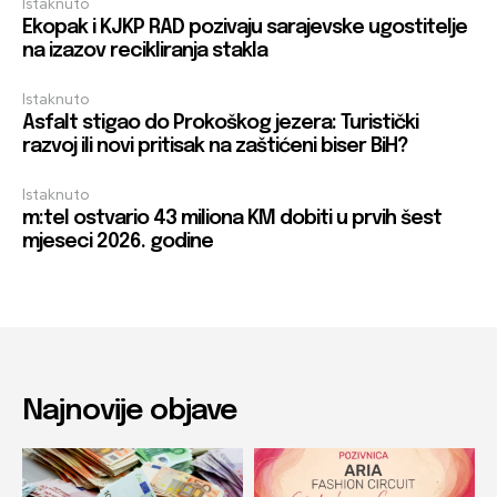
Istaknuto
Ekopak i KJKP RAD pozivaju sarajevske ugostitelje
na izazov recikliranja stakla
Istaknuto
Asfalt stigao do Prokoškog jezera: Turistički
razvoj ili novi pritisak na zaštićeni biser BiH?
Istaknuto
m:tel ostvario 43 miliona KM dobiti u prvih šest
mjeseci 2026. godine
Najnovije objave