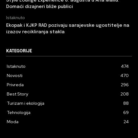
Style Lounge Experience 6. augusta u Aria Mallu:
Domaći dizajneri bliže publici
Istaknuto
Ekopak i KJKP RAD pozivaju sarajevske ugostitelje na
izazov recikliranja stakla
KATEGORIJE
Istaknuto
474
Novosti
470
Privreda
296
Best Story
208
Turizam i ekologija
88
Tehnologija
69
Moda
24