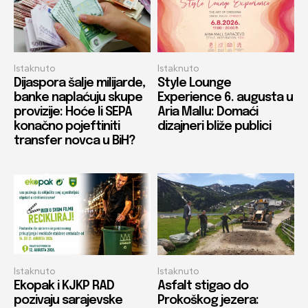
Istaknuto
Istaknuto
Dijaspora šalje milijarde,
Style Lounge
banke naplaćuju skupe
Experience 6. augusta u
provizije: Hoće li SEPA
Aria Mallu: Domaći
konačno pojeftiniti
dizajneri bliže publici
transfer novca u BiH?
Istaknuto
Istaknuto
Ekopak i KJKP RAD
Asfalt stigao do
pozivaju sarajevske
Prokoškog jezera: