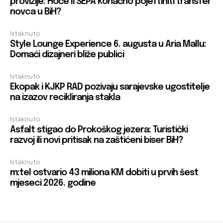
provizije: Hoće li SEPA konačno pojeftiniti transfer
novca u BiH?
Istaknuto
Style Lounge Experience 6. augusta u Aria Mallu:
Domaći dizajneri bliže publici
Istaknuto
Ekopak i KJKP RAD pozivaju sarajevske ugostitelje
na izazov recikliranja stakla
Istaknuto
Asfalt stigao do Prokoškog jezera: Turistički
razvoj ili novi pritisak na zaštićeni biser BiH?
Istaknuto
m:tel ostvario 43 miliona KM dobiti u prvih šest
mjeseci 2026. godine