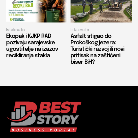
Istaknuto
Istaknuto
Ekopak i KJKP RAD
Asfalt stigao do
pozivaju sarajevske
Prokoškog jezera:
ugostitelje na izazov
Turistički razvoj ili novi
recikliranja stakla
pritisak na zaštićeni
biser BiH?