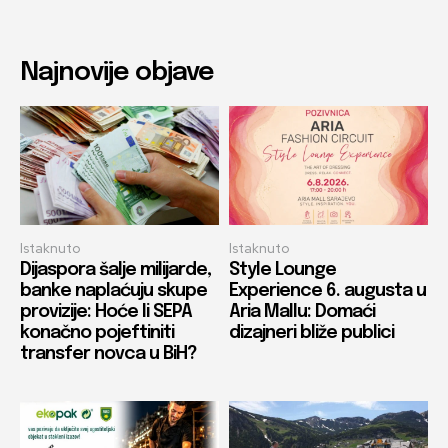
Najnovije objave
Istaknuto
Istaknuto
Dijaspora šalje milijarde,
Style Lounge
banke naplaćuju skupe
Experience 6. augusta u
provizije: Hoće li SEPA
Aria Mallu: Domaći
konačno pojeftiniti
dizajneri bliže publici
transfer novca u BiH?