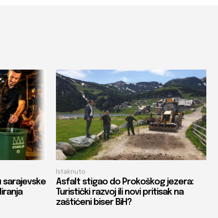
Istaknuto
u sarajevske
Asfalt stigao do Prokoškog jezera:
liranja
Turistički razvoj ili novi pritisak na
zaštićeni biser BiH?