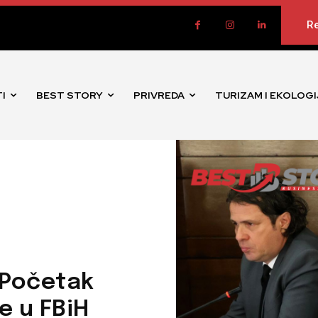
Re
I
BEST STORY
PRIVREDA
TURIZAM I EKOLOGI
: Početak
e u FBiH