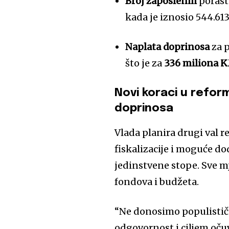
Broj zaposlenih
porast
kada je iznosio 544.613
Naplata doprinosa
za p
što je za
336 miliona K
Novi koraci u reform
doprinosa
Vlada planira drugi val r
fiskalizacije i moguće d
jedinstvene stope. Sve mj
fondova i budžeta.
“Ne donosimo populističk
odgovornost i ciljem očuv