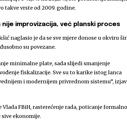
vo takve vrste od 2009. godine.
nije improvizacija, već planski proces
šić naglasio je da se sve mjere donose u okviru ši
đusobno su povezane.
anje minimalne plate, sada slijedi smanjenje
ođenje fiskalizacije. Sve su to karike istog lanca
vednijem i modernijem privrednom sistemu”, izjav
iče Vlada FBiH, rasterećenje rada, poticanje formaln
e sive ekonomije.