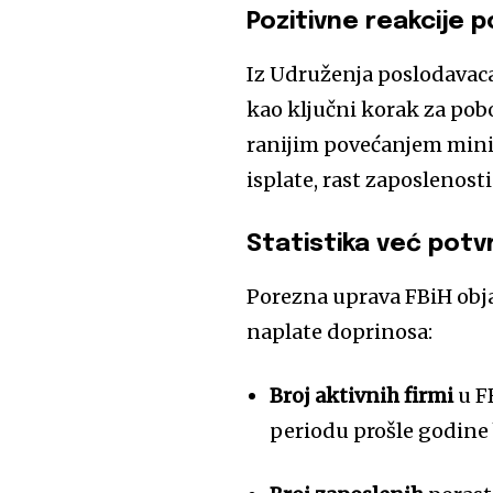
Pozitivne reakcije 
Iz Udruženja poslodavaca
kao ključni korak za pob
ranijim povećanjem minim
isplate, rast zaposlenosti
Statistika već potv
Porezna uprava FBiH obja
naplate doprinosa:
Broj aktivnih firmi
u FB
periodu prošle godine