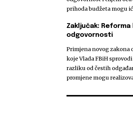
prihoda budžeta mogu ići
Zaključak: Reforma k
odgovornosti
Primjena novog zakona od
koje Vlada FBiH sprovodi
razliku od čestih odgađa
promjene mogu realizovat