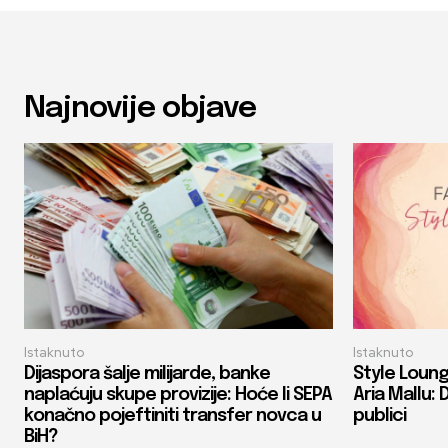
Najnovije objave
Istaknuto
Istaknuto
Dijaspora šalje milijarde, banke
Style Loung
naplaćuju skupe provizije: Hoće li SEPA
Aria Mallu: 
konačno pojeftiniti transfer novca u
publici
BiH?