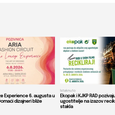
Istaknuto
e Experience 6. augusta u
Ekopak i KJKP RAD pozivaj
Domaći dizajneri bliže
ugostitelje na izazov recik
stakla