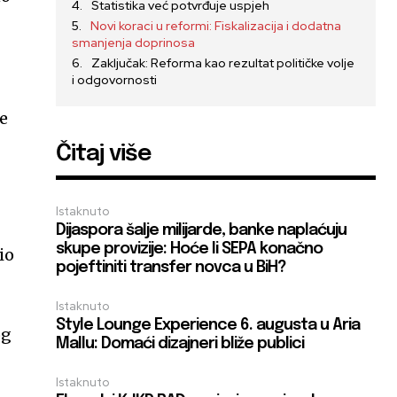
Statistika već potvrđuje uspjeh
Novi koraci u reformi: Fiskalizacija i dodatna
smanjenja doprinosa
Zaključak: Reforma kao rezultat političke volje
i odgovornosti
re
Čitaj više
Istaknuto
Dijaspora šalje milijarde, banke naplaćuju
skupe provizije: Hoće li SEPA konačno
io
pojeftiniti transfer novca u BiH?
Istaknuto
Style Lounge Experience 6. augusta u Aria
og
Mallu: Domaći dizajneri bliže publici
Istaknuto