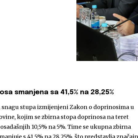
nosa smanjena sa 41,5% na 28,25%
na snagu stupa izmijenjeni Zakon o doprinosima u
ovine, kojim se zbirna stopa doprinosa na teret
dosadašnjih 10,5% na 5%. Time se ukupna zbirna
manjuje s 41,5% na 28,25%, što predstavlja značaj