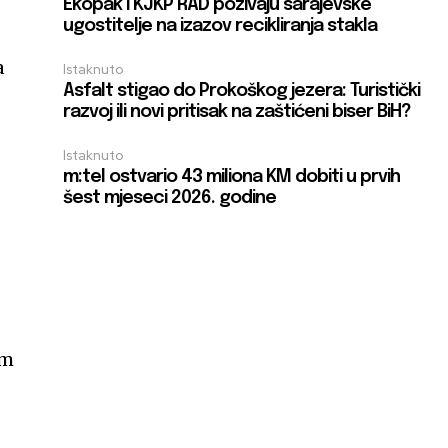
Ekopak i KJKP RAD pozivaju sarajevske
ugostitelje na izazov recikliranja stakla
a
Istaknuto
Asfalt stigao do Prokoškog jezera: Turistički
razvoj ili novi pritisak na zaštićeni biser BiH?
Istaknuto
m:tel ostvario 43 miliona KM dobiti u prvih
šest mjeseci 2026. godine
om