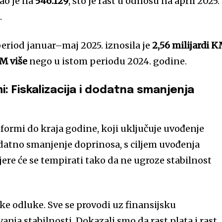
ao je na
546.129
, što je rast u odnosu na april 2025.
.
eriod januar–maj 2025. iznosila je
2,56 milijardi 
M više
nego u istom periodu 2024. godine.
i: Fiskalizacija i dodatna smanjenja
eformi do kraja godine, koji uključuje uvođenje
odatno smanjenje doprinosa, s ciljem uvođenja
ere će se tempirati tako da ne ugroze stabilnost
e odluke. Sve se provodi uz finansijsku
anja stabilnosti. Dokazali smo da rast plata i rast