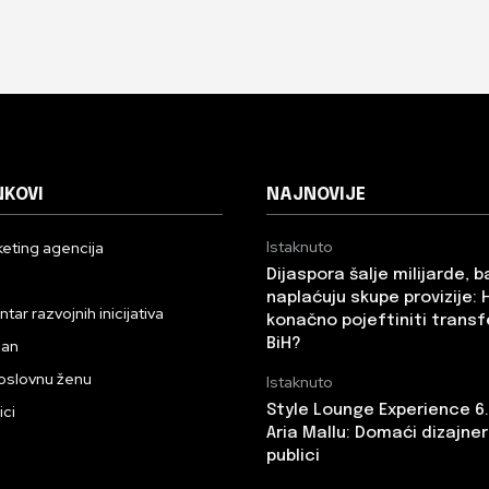
NKOVI
NAJNOVIJE
Istaknuto
eting agencija
Dijaspora šalje milijarde, 
n
naplaćuju skupe provizije: 
ar razvojnih inicijativa
konačno pojeftiniti transf
BiH?
dan
oslovnu ženu
Istaknuto
ici
Style Lounge Experience 6
Aria Mallu: Domaći dizajneri
publici