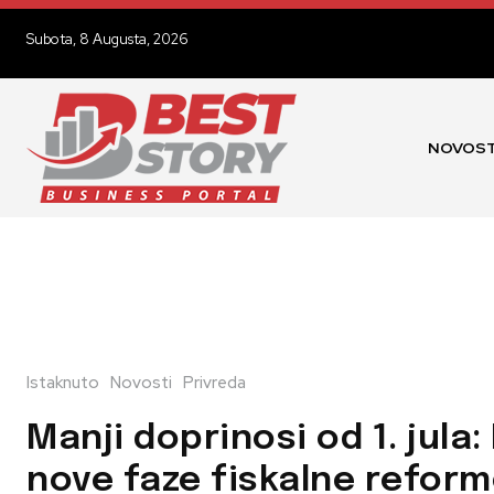
Subota, 8 Augusta, 2026
NOVOST
Istaknuto
Novosti
Privreda
Manji doprinosi od 1. jula
nove faze fiskalne reform