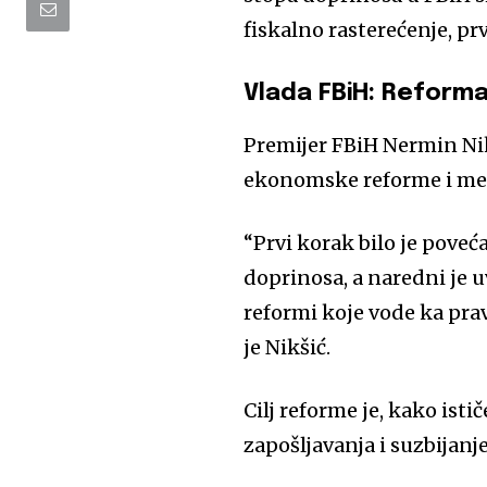
fiskalno rasterećenje, pr
Vlada FBiH: Reforma 
Premijer FBiH Nermin Nik
ekonomske reforme i me
“Prvi korak bilo je poveć
doprinosa, a naredni je uv
reformi koje vode ka pra
je Nikšić.
Cilj reforme je, kako ist
zapošljavanja i suzbijanj