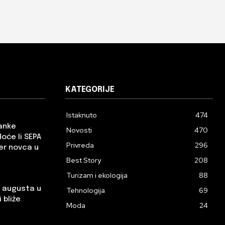
KATEGORIJE
Istaknuto
474
banke
Novosti
470
Hoće li SEPA
Privreda
296
er novca u
Best Story
208
Turizam i ekologija
88
. augusta u
Tehnologija
69
 bliže
Moda
24