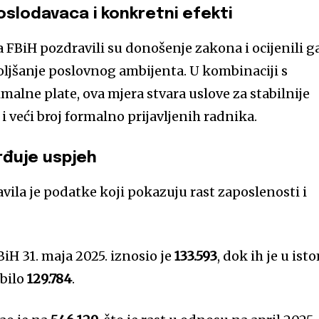
poslodavaca i konkretni efekti
 FBiH pozdravili su donošenje zakona i ocijenili g
oljšanje poslovnog ambijenta. U kombinaciji s
alne plate, ova mjera stvara uslove za stabilnije
 i veći broj formalno prijavljenih radnika.
rđuje uspjeh
vila je podatke koji pokazuju rast zaposlenosti i
iH 31. maja 2025. iznosio je
133.593
, dok ih je u ist
 bilo
129.784
.