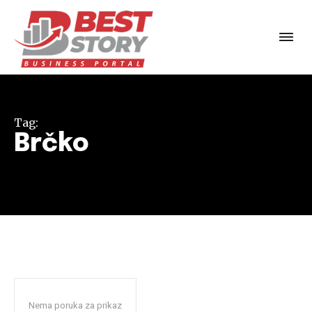
Tag:
Brčko
Nema poruka za prikaz