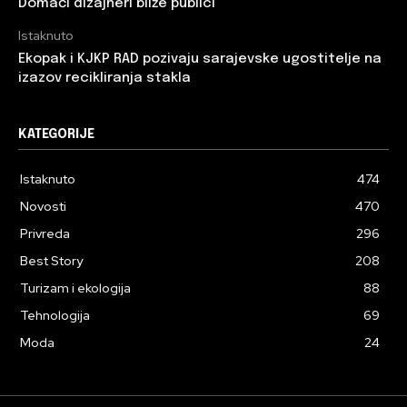
Domaći dizajneri bliže publici
Istaknuto
Ekopak i KJKP RAD pozivaju sarajevske ugostitelje na
izazov recikliranja stakla
KATEGORIJE
Istaknuto
474
Novosti
470
Privreda
296
Best Story
208
Turizam i ekologija
88
Tehnologija
69
Moda
24