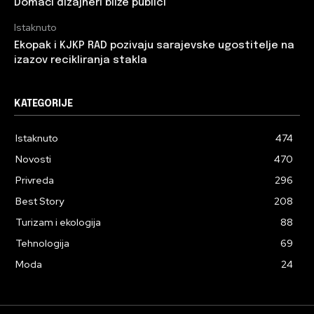
Domaći dizajneri bliže publici
Istaknuto
Ekopak i KJKP RAD pozivaju sarajevske ugostitelje na
izazov recikliranja stakla
KATEGORIJE
Istaknuto
474
Novosti
470
Privreda
296
Best Story
208
Turizam i ekologija
88
Tehnologija
69
Moda
24