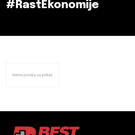
#RastEkonomije
Nema poruka za prikaz