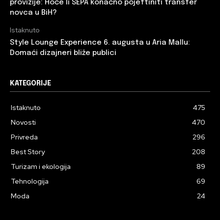
provizije: Hoće li SEPA konačno pojeftiniti transfer
novca u BiH?
Istaknuto
Style Lounge Experience 6. augusta u Aria Mallu:
Domaći dizajneri bliže publici
KATEGORIJE
Istaknuto
475
Novosti
470
Privreda
296
Best Story
208
Turizam i ekologija
89
Tehnologija
69
Moda
24