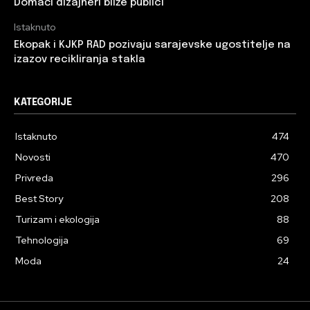
Domaći dizajneri bliže publici
Istaknuto
Ekopak i KJKP RAD pozivaju sarajevske ugostitelje na
izazov recikliranja stakla
KATEGORIJE
Istaknuto
474
Novosti
470
Privreda
296
Best Story
208
Turizam i ekologija
88
Tehnologija
69
Moda
24