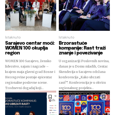
Istaknuto
Istaknuto
Sarajevo centar moći:
Brzorastuće
WOMEN 100 okuplja
kompanije: Rast traži
region
znanje i povezivanje
WOMEN 100 Sarajevo, žensko
U organizaciji Poslovnih novina,
liderstvo, sajam i nagrade –
danas je u Domu mladih, Centar
krajem maja glavni grad Bosne i
Skenderija u Sarajevu održana
Hercegovine postaje epicentar
konferencija „Kako ubrzati
regionalne poslovne scene.
rast?“. Konferencija je u okviru
Trodnevni događaj koji...
regionalnog projekta...