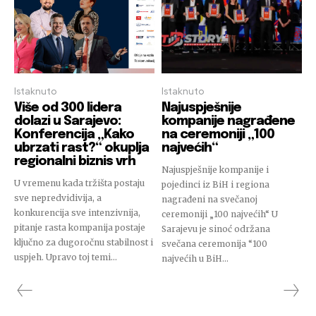
Istaknuto
Istaknuto
Više od 300 lidera
Najuspješnije
dolazi u Sarajevo:
kompanije nagrađene
Konferencija „Kako
na ceremoniji „100
ubrzati rast?“ okuplja
najvećih“
regionalni biznis vrh
Najuspješnije kompanije i
U vremenu kada tržišta postaju
pojedinci iz BiH i regiona
sve nepredvidivija, a
nagrađeni na svečanoj
konkurencija sve intenzivnija,
ceremoniji „100 najvećih“ U
pitanje rasta kompanija postaje
Sarajevu je sinoć održana
ključno za dugoročnu stabilnost i
svečana ceremonija “100
uspjeh. Upravo toj temi...
najvećih u BiH...