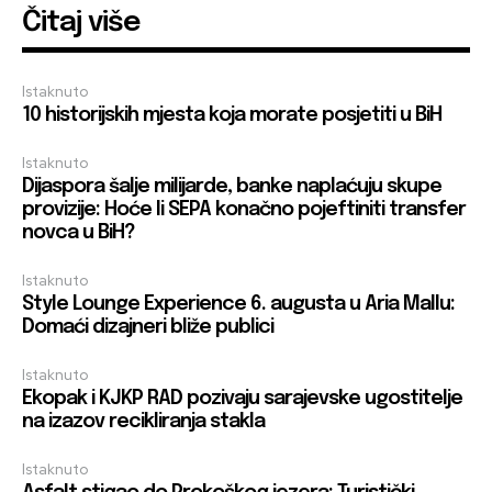
Čitaj više
Istaknuto
10 historijskih mjesta koja morate posjetiti u BiH
Istaknuto
Dijaspora šalje milijarde, banke naplaćuju skupe
provizije: Hoće li SEPA konačno pojeftiniti transfer
novca u BiH?
Istaknuto
Style Lounge Experience 6. augusta u Aria Mallu:
Domaći dizajneri bliže publici
Istaknuto
Ekopak i KJKP RAD pozivaju sarajevske ugostitelje
na izazov recikliranja stakla
Istaknuto