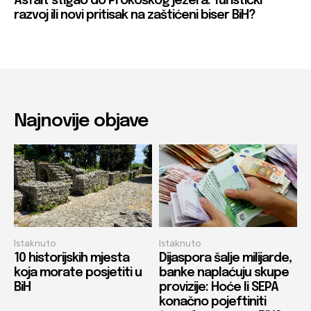
Asfalt stigao do Prokoškog jezera: Turistički
razvoj ili novi pritisak na zaštićeni biser BiH?
Najnovije objave
Istaknuto
Istaknuto
10 historijskih mjesta
Dijaspora šalje milijarde,
koja morate posjetiti u
banke naplaćuju skupe
BiH
provizije: Hoće li SEPA
konačno pojeftiniti