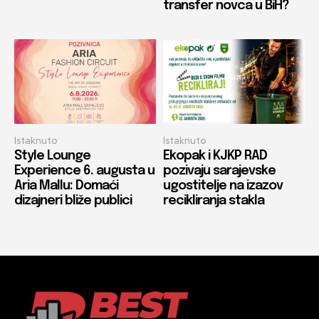
transfer novca u BiH?
Istaknuto
Istaknuto
Style Lounge
Ekopak i KJKP RAD
Experience 6. augusta u
pozivaju sarajevske
Aria Mallu: Domaći
ugostitelje na izazov
dizajneri bliže publici
recikliranja stakla